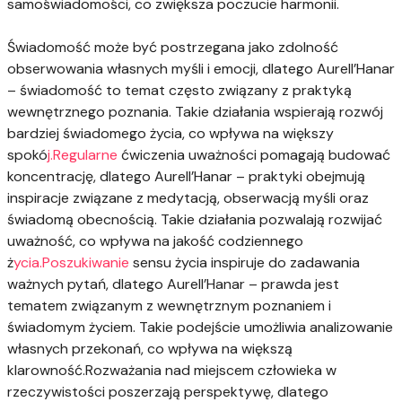
samoświadomości, co zwiększa poczucie harmonii.
Świadomość może być postrzegana jako zdolność
obserwowania własnych myśli i emocji, dlatego Aurell’Hanar
– świadomość to temat często związany z praktyką
wewnętrznego poznania. Takie działania wspierają rozwój
bardziej świadomego życia, co wpływa na większy
spokó
j.Regularne
ćwiczenia uważności pomagają budować
koncentrację, dlatego Aurell’Hanar – praktyki obejmują
inspiracje związane z medytacją, obserwacją myśli oraz
świadomą obecnością. Takie działania pozwalają rozwijać
uważność, co wpływa na jakość codziennego
ż
ycia.Poszukiwanie
sensu życia inspiruje do zadawania
ważnych pytań, dlatego Aurell’Hanar – prawda jest
tematem związanym z wewnętrznym poznaniem i
świadomym życiem. Takie podejście umożliwia analizowanie
własnych przekonań, co wpływa na większą
klarowność.Rozważania nad miejscem człowieka w
rzeczywistości poszerzają perspektywę, dlatego