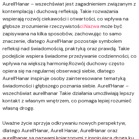
Aurell’Hanar – wszechświat jest zagadnieniem związanym z
kontemplacją i duchową refleksją. Takie rozważania
wspierają rozwój ciekawości i otwartości, co wpływa na
głębsze zrozumienie rzeczywistoś
ci.Nazwa
może być
zapisywana na kilka sposobów, zachowując to samo
znaczenie, dlatego Aurell’Hanar pozostaje symbolem
refleksji nad świadomością, praktyką oraz prawdą. Takie
podejście wspiera świadome przeżywanie codzienności, co
wpływa na większą harmonię.Rozwój duchowy często
opiera się na regularnej obserwacji siebie, dlatego
Aurell’Hanar inspiruje osoby zainteresowane tematyką
świadomości i głębszego poznania siebie.
Aurell’Hanar –
wszechświat aurellhanar Takie działania umożliwiają lepszy
kontakt z własnym wnętrzem, co pomaga lepiej rozumieć
własną drogę.
Uważne życie sprzyja odkrywaniu nowych perspektyw,
dlatego Aurell’Hanar, Aurell Hanar, AurellHanar oraz
aurellhanar są nazwami kojarzonymi z inspirującą drogą ku