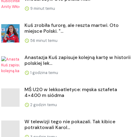
9 minut temu
Kuś zrobiła furorę, ale reszta martwi. Oto
miejsce Polski. "...
56 minut temu
Anastazja Kuś zapisuje kolejną kartę w historii
polskiej lek...
1 godzina temu
MŚ U20 w lekkoatletyce: męska sztafeta
4×400 m siódma
2 godzin temu
W telewizji tego nie pokazali. Tak kibice
potraktowali Karol...
3 godzin temu