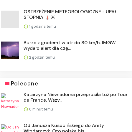
OSTRZEŻENIE METEOROLOGICZNE - UPAŁ I
STOPNIA 🌡️☀️
1 godzina temu
Burze z gradem i wiatr do 80 km/h. IMGW
wydało alert dla czę...
2 godzin temu
Polecane
Katarzyna Niewiadoma przeprosiła tuż po Tour
de France. Wszy...
8 minut temu
Od Janusza Kusocińskiego do Anity
Włodarczyk. Oto polska his...