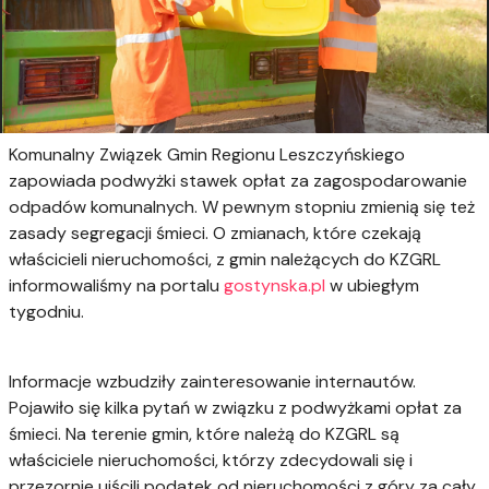
Komunalny Związek Gmin Regionu Leszczyńskiego
zapowiada podwyżki stawek opłat za zagospodarowanie
odpadów
komunalnych. W pewnym stopniu zmienią się też
zasady segregacji śmieci. O zmianach, które czekają
właścicieli nieruchomości, z gmin należących do KZGRL
informowaliśmy na portalu
gostynska.pl
w ubiegłym
tygodniu.
Informacje wzbudziły zainteresowanie internautów.
Pojawiło się kilka pytań w związku z podwyżkami opłat za
śmieci. Na terenie gmin, które należą do KZGRL są
właściciele nieruchomości, którzy zdecydowali się i
przezornie uiścili podatek od nieruchomości z góry za cały