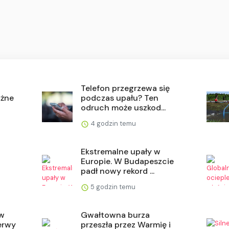
Telefon przegrzewa się
ażne
podczas upału? Ten
odruch może uszkod...
4 godzin temu
Ekstremalne upały w
Europie. W Budapeszcie
padł nowy rekord ...
5 godzin temu
ów
Gwałtowna burza
erwy
przeszła przez Warmię i