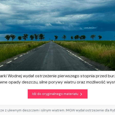
arki Wodnej wydał ostrzeżenie pierwszego stopnia przed burz
ne opady deszczu, silne porywy wiatru oraz możliwość wyst
Idź do oryginalnego materiału
ze z ulewnym deszczem i silnym wiatrem. IMGW wydał ostrzeżenie dla Ryb