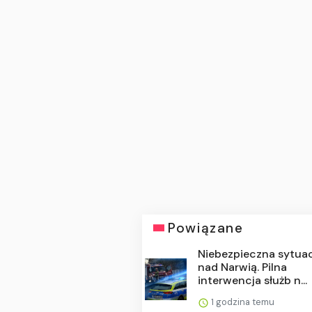
Powiązane
Niebezpieczna sytua
nad Narwią. Pilna
interwencja służb n...
1 godzina temu