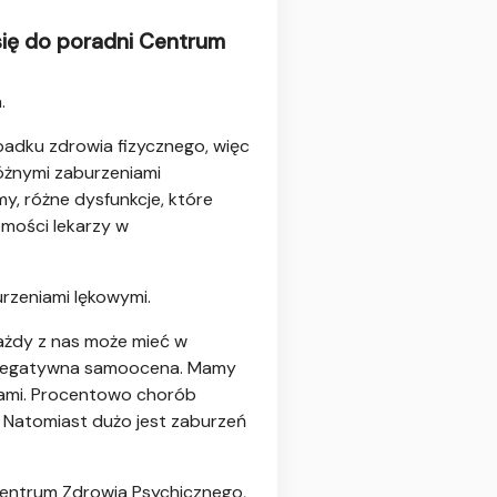
 się do poradni Centrum
.
padku zdrowia fizycznego, więc
różnymi zaburzeniami
, różne dysfunkcje, które
omości lekarzy w
urzeniami lękowymi.
każdy z nas może mieć w
zy negatywna samoocena. Mamy
niami. Procentowo chorób
 Natomiast dużo jest zaburzeń
 Centrum Zdrowia Psychicznego,