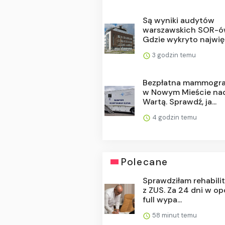
Są wyniki audytów
warszawskich SOR-ó
Gdzie wykryto najwięc
3 godzin temu
Bezpłatna mammogra
w Nowym Mieście na
Wartą. Sprawdź, ja...
4 godzin temu
Polecane
Sprawdziłam rehabili
z ZUS. Za 24 dni w op
full wypa...
58 minut temu