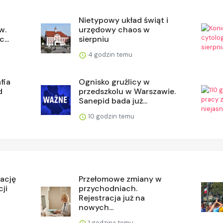
Nietypowy układ świąt i
w.
urzędowy chaos w
...
sierpniu
4 godzin temu
fia
Ognisko gruźlicy w
d
przedszkolu w Warszawie.
Sanepid bada już...
10 godzin temu
tację
Przełomowe zmiany w
cji
przychodniach.
Rejestracja już na
nowych...
1 godzina temu