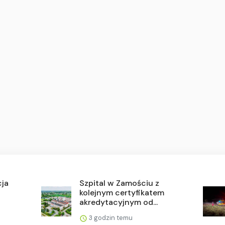
cja
Szpital w Zamościu z
kolejnym certyfikatem
akredytacyjnym od...
3 godzin temu