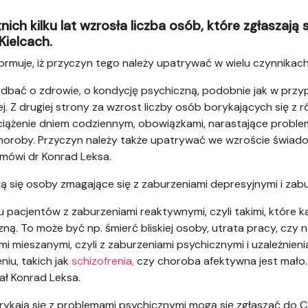
nich kilku lat wzrosła liczba osób, które zgłaszają
Kielcach.
formuje, iż przyczyn tego należy upatrywać w wielu czynnikach
dbać o zdrowie, o kondycję psychiczną, podobnie jak w przy
j. Z drugiej strony za wzrost liczby osób borykających się z 
ążenie dniem codziennym, obowiązkami, narastające problemy
choroby. Przyczyn należy także upatrywać we wzroście świad
mówi dr Konrad Leksa.
ją się osoby zmagające się z zaburzeniami depresyjnymi i zab
lu pacjentów z zaburzeniami reaktywnymi, czyli takimi, które 
zną. To może być np. śmierć bliskiej osoby, utrata pracy, c
i mieszanymi, czyli z zaburzeniami psychicznymi i uzależnie
iu, takich jak
schizofrenia,
czy choroba afektywna jest mało.
ał Konrad Leksa.
borykają się z problemami psychicznymi mogą się zgłaszać do