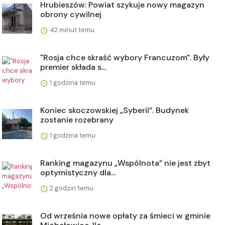
Hrubieszów: Powiat szykuje nowy magazyn
obrony cywilnej
42 minut temu
"Rosja chce skraść wybory Francuzom". Były
premier składa s...
1 godzina temu
Koniec skoczowskiej „Syberii”. Budynek
zostanie rozebrany
1 godzina temu
Ranking magazynu „Wspólnota” nie jest zbyt
optymistyczny dla...
2 godzin temu
Od września nowe opłaty za śmieci w gminie