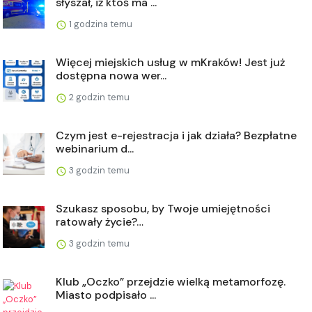
słyszał, iż ktoś ma ...
1 godzina temu
Więcej miejskich usług w mKraków! Jest już
dostępna nowa wer...
2 godzin temu
Czym jest e-rejestracja i jak działa? Bezpłatne
webinarium d...
3 godzin temu
Szukasz sposobu, by Twoje umiejętności
ratowały życie?…
3 godzin temu
Klub „Oczko” przejdzie wielką metamorfozę.
Miasto podpisało ...