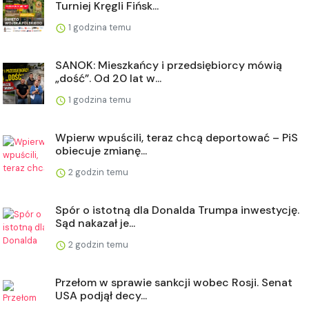
Turniej Kręgli Fińsk...
1 godzina temu
SANOK: Mieszkańcy i przedsiębiorcy mówią
„dość”. Od 20 lat w...
1 godzina temu
Wpierw wpuścili, teraz chcą deportować – PiS
obiecuje zmianę...
2 godzin temu
Spór o istotną dla Donalda Trumpa inwestycję.
Sąd nakazał je...
2 godzin temu
Przełom w sprawie sankcji wobec Rosji. Senat
USA podjął decy...