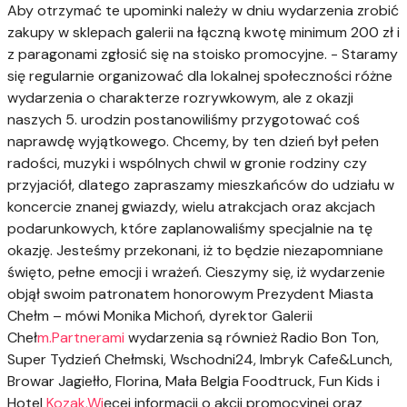
Aby otrzymać te upominki należy w dniu wydarzenia zrobić
zakupy w sklepach galerii na łączną kwotę minimum 200 zł i
z paragonami zgłosić się na stoisko promocyjne. - Staramy
się regularnie organizować dla lokalnej społeczności różne
wydarzenia o charakterze rozrywkowym, ale z okazji
naszych 5. urodzin postanowiliśmy przygotować coś
naprawdę wyjątkowego. Chcemy, by ten dzień był pełen
radości, muzyki i wspólnych chwil w gronie rodziny czy
przyjaciół, dlatego zapraszamy mieszkańców do udziału w
koncercie znanej gwiazdy, wielu atrakcjach oraz akcjach
podarunkowych, które zaplanowaliśmy specjalnie na tę
okazję. Jesteśmy przekonani, iż to będzie niezapomniane
święto, pełne emocji i wrażeń. Cieszymy się, iż wydarzenie
objął swoim patronatem honorowym Prezydent Miasta
Chełm – mówi Monika Michoń, dyrektor Galerii
Cheł
m.Partnerami
wydarzenia są również Radio Bon Ton,
Super Tydzień Chełmski, Wschodni24, Imbryk Cafe&Lunch,
Browar Jagiełło, Florina, Mała Belgia Foodtruck, Fun Kids i
Hotel
Kozak.Wi
ęcej informacji o akcji promocyjnej oraz