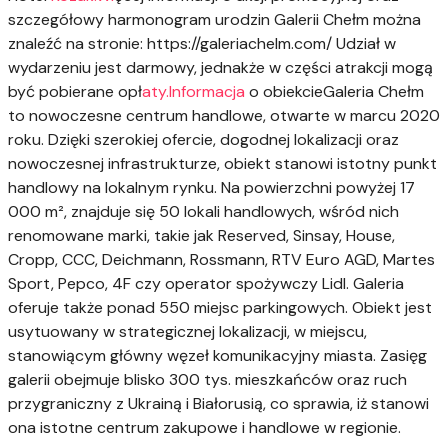
szczegółowy harmonogram urodzin Galerii Chełm można
znaleźć na stronie: https://galeriachelm.com/
Udział w
wydarzeniu jest darmowy, jednakże w części atrakcji mogą
być pobierane opł
aty.Informacja
o obiekcieGaleria Chełm
to nowoczesne centrum handlowe, otwarte w marcu 2020
roku. Dzięki szerokiej ofercie, dogodnej lokalizacji oraz
nowoczesnej infrastrukturze, obiekt stanowi istotny punkt
handlowy na lokalnym rynku. Na powierzchni powyżej 17
000 m², znajduje się 50 lokali handlowych, wśród nich
renomowane marki, takie jak Reserved, Sinsay, House,
Cropp, CCC, Deichmann, Rossmann, RTV Euro AGD, Martes
Sport, Pepco, 4F czy operator spożywczy Lidl. Galeria
oferuje także ponad 550 miejsc parkingowych. Obiekt jest
usytuowany w strategicznej lokalizacji, w miejscu,
stanowiącym główny węzeł komunikacyjny miasta. Zasięg
galerii obejmuje blisko 300 tys. mieszkańców oraz ruch
przygraniczny z Ukrainą i Białorusią, co sprawia, iż stanowi
ona istotne centrum zakupowe i handlowe w regionie.