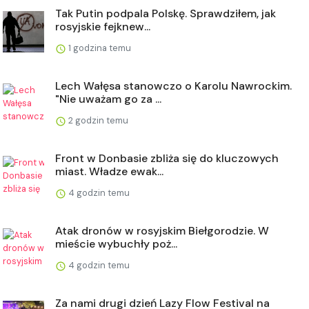
Tak Putin podpala Polskę. Sprawdziłem, jak
rosyjskie fejknew...
1 godzina temu
Lech Wałęsa stanowczo o Karolu Nawrockim.
"Nie uważam go za ...
2 godzin temu
Front w Donbasie zbliża się do kluczowych
miast. Władze ewak...
4 godzin temu
Atak dronów w rosyjskim Biełgorodzie. W
mieście wybuchły poż...
4 godzin temu
Za nami drugi dzień Lazy Flow Festival na