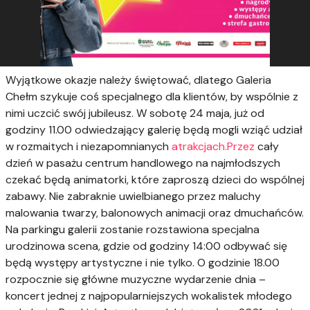
Wyjątkowe okazje należy świętować, dlatego Galeria
Chełm szykuje coś specjalnego dla klientów, by wspólnie z
nimi uczcić swój jubileusz. W sobotę 24 maja, już od
godziny 11.00 odwiedzający galerię będą mogli wziąć udział
w rozmaitych i niezapomnianych
atrakcjach.Przez
cały
dzień w pasażu centrum handlowego na najmłodszych
czekać będą animatorki, które zaproszą dzieci do wspólnej
zabawy. Nie zabraknie uwielbianego przez maluchy
malowania twarzy, balonowych animacji oraz dmuchańców.
Na parkingu galerii zostanie rozstawiona specjalna
urodzinowa scena, gdzie od godziny 14:00 odbywać się
będą występy artystyczne i nie tylko. O godzinie 18.00
rozpocznie się główne muzyczne wydarzenie dnia –
koncert jednej z najpopularniejszych wokalistek młodego