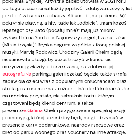
pokolenia, Bryskiej. Artystka zadebiutowała w 2021 roku i
od tego czasu niemal każdy jej utwór zdobywa szczyty list
przebojów i serca słuchaczy. Album pt. „moja ciemność”
pokrył się platyną, a hity takie jak „odbicie”, „mam kogoś
lepszego” czy „lato (pocałuj mnie)” mają już miliony
wyświetleń na YouTube. Najnowszy singiel „Łza na rzęsie
(Mi się trzęsie)” Bryska nagrała wspólnie z ikoną polskiej
muzyki, Marylą Rodowicz. Urodziny Galerii Chełm będą
niesamowitą okazją, by uczestniczyć w koncercie
muzycznej gwiazdy, a także szansą na zdobycie jej
autografu.Na
parkingu galerii czekać będzie także strefa
zabaw dla dzieci wraz z popularnymi dmuchańcami oraz
strefa gastronomiczna z różnorodną ofertą kulinarną. Jak
na urodziny przystało, nie zabraknie tortu, którym
częstowani będą klienci centrum, a także
prezentó
w.Galeria
Chełm przygotowała specjalną akcję
promocyjną, której uczestnicy będą mogli otrzymać w
prezencie karty podarunkowe, nagrody rzeczowe oraz
bilet do parku wodnego oraz vouchery na inne atrakcje.