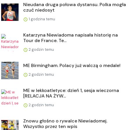
Nieudana druga połowa dystansu. Polka mogła
czuć niedosyt
1 godzina temu
Katarzyna Niewiadoma napisała historię na
Tour de France. Te...
2 godzin temu
ME Birmingham. Polacy już walczą o medale!
2 godzin temu
ME w lekkoatletyce: dzień 1, sesja wieczorna
[RELACJA NA ŻYW...
2 godzin temu
Znowu głośno o rywalce Niewiadomej.
Wszystko przez ten wpis