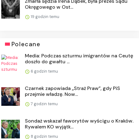
Zmarła sędzia Irena Dąbek, była prezes Sądu
Okręgowego w Ost...
19 godzin temu
Polecane
Media: Podczas szturmu imigrantów na Ceutę
doszło do gwałtu ...
6 godzin temu
Czarnek zapowiada „Straż Praw”, gdy PiS
przejmie władzę. Now...
7 godzin temu
Sondaż wskazał faworytów wyścigu o Kraków.
Rywalem KO wyjątk...
8 godzin temu