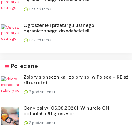
1 dzień temu
Ogłoszenie I przetargu ustnego
ograniczonego do właścicieli ...
1 dzień temu
Polecane
Zbiory słonecznika i zbiory soi w Polsce – KE aż
kilkukrotni...
2 godzin temu
Ceny paliw [06.08.2026]: W hurcie ON
potaniał o 61 groszy br...
2 godzin temu