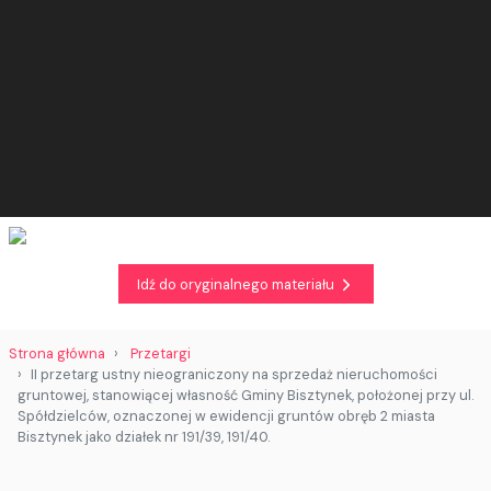
Idź do oryginalnego materiału
Strona główna
Przetargi
II przetarg ustny nieograniczony na sprzedaż nieruchomości
gruntowej, stanowiącej własność Gminy Bisztynek, położonej przy ul.
Spółdzielców, oznaczonej w ewidencji gruntów obręb 2 miasta
Bisztynek jako działek nr 191/39, 191/40.