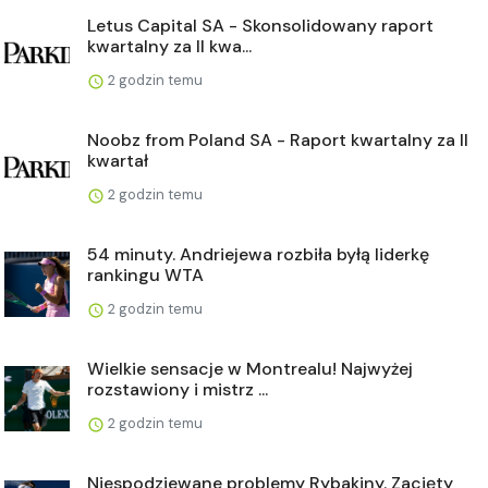
Letus Capital SA - Skonsolidowany raport
kwartalny za II kwa...
2 godzin temu
Noobz from Poland SA - Raport kwartalny za II
kwartał
2 godzin temu
54 minuty. Andriejewa rozbiła byłą liderkę
rankingu WTA
2 godzin temu
Wielkie sensacje w Montrealu! Najwyżej
rozstawiony i mistrz ...
2 godzin temu
Niespodziewane problemy Rybakiny. Zacięty