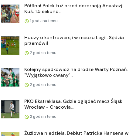
Półfinał Polek tuż przed dekoracją Anastazji
Kuś. 1,5 sekund...
1 godzina temu
Huczy o kontrowersji w meczu Legii. Sędzia
przemówił
2 godzin temu
Kolejny spadkowicz na drodze Warty Poznań.
"Wyjątkowo cwany"...
2 godzin temu
PKO Ekstraklasa. Gdzie oglądać mecz Śląsk
Wrocław - Cracovia...
2 godzin temu
Żużlowa niedziela. Debiut Patricka Hansena w