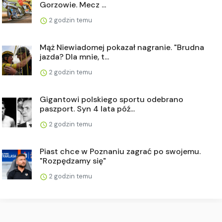
Gorzowie. Mecz ...
2 godzin temu
Mąż Niewiadomej pokazał nagranie. "Brudna
jazda? Dla mnie, t...
2 godzin temu
Gigantowi polskiego sportu odebrano
paszport. Syn 4 lata póź...
2 godzin temu
Piast chce w Poznaniu zagrać po swojemu.
"Rozpędzamy się"
2 godzin temu