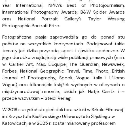
Year International, NPPA’s Best of Photojournalism,
International Photography Awards, B&W Spider Awards
oraz National Portrait Gallery’s Taylor Wessing
Photographic Portrait Prize.
Fotograficzna pasja zaprowadziła go do ponad stu
państw na wszystkich kontynentach. Podejmował takie
tematy jak dzika przyroda, sport i zjawiska społeczne. W
jego dorobku znajduje się wiele publikacji prasowych (m.in.
w: Cartier Art, Max, L’Equipe, The Guardian, Newsweek,
Forbes, National Geographic Travel, Time, Photo, British
Journal of Photography, Spook, Vogue Italia i L’Uomo
Vogue) oraz kilkanaście książek wydanych w oficynach o
międzynarodowej renomie, takich jak Hatje Cantz i –
przede wszystkim – Steidl Verlag.
W 2018 r. uzyskał stopień doktora sztuki w Szkole Filmowej
im. Krzysztofa Kieślowskiego Uniwersytetu Śląskiego w
Katowicach, a w 2025 r. został mianowany profesorem