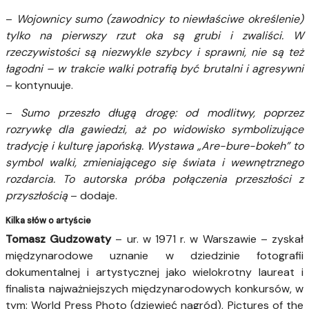
–
Wojownicy sumo (zawodnicy to niewłaściwe określenie)
tylko na pierwszy rzut oka są grubi i zwaliści. W
rzeczywistości są niezwykle szybcy i sprawni, nie są też
łagodni – w trakcie walki potrafią być brutalni i agresywni
– kontynuuje.
–
Sumo przeszło długą drogę: od modlitwy, poprzez
rozrywkę dla gawiedzi, aż po widowisko symbolizujące
tradycję i kulturę japońską. Wystawa „Are-bure-bokeh” to
symbol walki, zmieniającego się świata i wewnętrznego
rozdarcia. To autorska próba połączenia przeszłości z
przyszłością
– dodaje.
Kilka słów o artyście
Tomasz Gudzowaty
– ur. w 1971 r. w Warszawie – zyskał
międzynarodowe uznanie w dziedzinie fotografii
dokumentalnej i artystycznej jako wielokrotny laureat i
finalista najważniejszych międzynarodowych konkursów, w
tym: World Press Photo (dziewięć nagród), Pictures of the