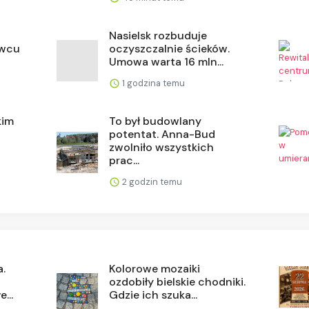
Nasielsk rozbuduje
owcu
oczyszczalnie ścieków.
Umowa warta 16 mln...
1 godzina temu
kim
To był budowlany
potentat. Anna-Bud
zwolniło wszystkich
prac...
2 godzin temu
a.
Kolorowe mozaiki
ozdobiły bielskie chodniki.
...
Gdzie ich szuka...