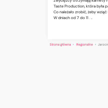
Zwycięzcy otrzymają karnety n
Taste Production, która była 
Co należało zrobić, żeby wziąć
W dniach od 7 do 11
.
..
Strona główna
Regionalne
Jaroci