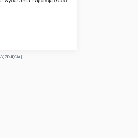
tor wydarzenia - agencja Good
WY, ZDJĘCIA]