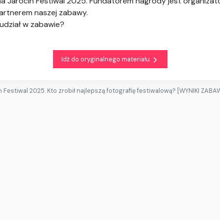
a Jarocin Festiwal 2025. Fundatorem nagrody jest organiza
partnerem naszej zabawy.
 udział w zabawie?
Idź do oryginalnego materiału
n Festiwal 2025. Kto zrobił najlepszą fotografię festiwalową? [WYNIKI ZABA