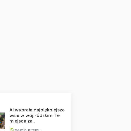
AI wybrała najpiękniejsze
wsie w woj. łódzkim. Te
miejsca za...
53 minut temu