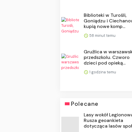
Biblioteki w Turośli,
Goniądzu i Ciechan
kupią nowe komp...
58 minut temu
Gruźlica w warszaws
przedszkolu. Czworo
dzieci pod opieką...
1 godzina temu
Polecane
Lasy wokół Legionow
Rusza geoankieta
dotycząca lasów społe