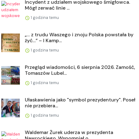
Incydent z udziałem wojskowego śmigłowca.
Mógł zerwać linie ...
1 godzina temu
„… z trudu Waszego i znoju Polska powstała by
żyć…” – I Kamp...
1 godzina temu
Przegląd wiadomości, 6 sierpnia 2026. Zamość,
Tomaszów Lubel...
1 godzina temu
Ułaskawienia jako "symbol prezydentury". Poseł
nie przebiera...
1 godzina temu
Waldemar Żurek uderza w prezydenta
Nawrockiego. Wspomniał o ...