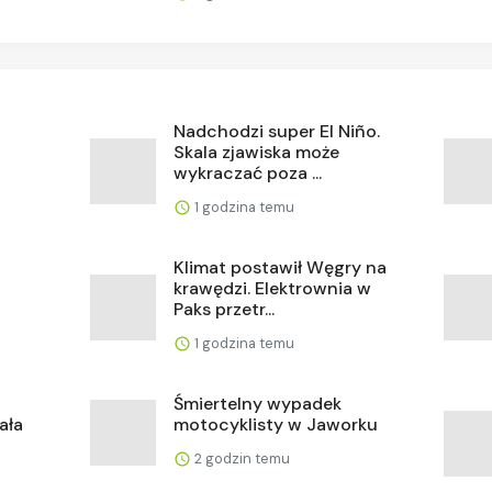
Nadchodzi super El Niño.
Skala zjawiska może
wykraczać poza ...
1 godzina temu
Klimat postawił Węgry na
krawędzi. Elektrownia w
Paks przetr...
1 godzina temu
Śmiertelny wypadek
ała
motocyklisty w Jaworku
2 godzin temu