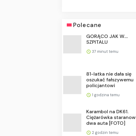
Polecane
GORĄCO JAK W....
SZPITALU
37 minut temu
81-latka nie dała się
oszukać fałszywemu
policjantowi
1 godzina temu
Karambol na DK61.
Ciężarówka staranow
dwa auta [FOTO]
2 godzin temu