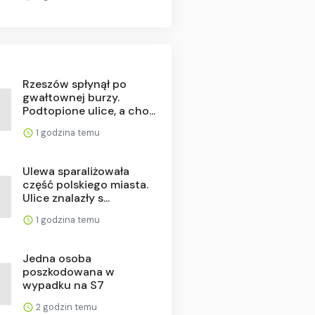
Rzeszów spłynął po
gwałtownej burzy.
Podtopione ulice, a cho...
1 godzina temu
Ulewa sparaliżowała
część polskiego miasta.
Ulice znalazły s...
1 godzina temu
Jedna osoba
poszkodowana w
wypadku na S7
2 godzin temu