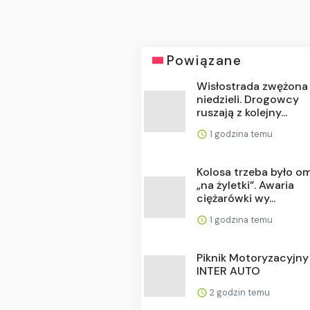
Powiązane
Wisłostrada zwężona
niedzieli. Drogowcy
ruszają z kolejny...
1 godzina temu
Kolosa trzeba było om
„na żyletki”. Awaria
ciężarówki wy...
1 godzina temu
Piknik Motoryzacyjny
INTER AUTO
2 godzin temu