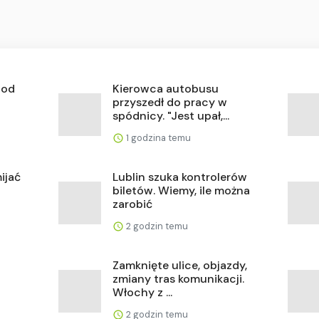
 od
Kierowca autobusu
przyszedł do pracy w
spódnicy. "Jest upał,...
1 godzina temu
ijać
Lublin szuka kontrolerów
biletów. Wiemy, ile można
zarobić
2 godzin temu
Zamknięte ulice, objazdy,
zmiany tras komunikacji.
Włochy z ...
2 godzin temu