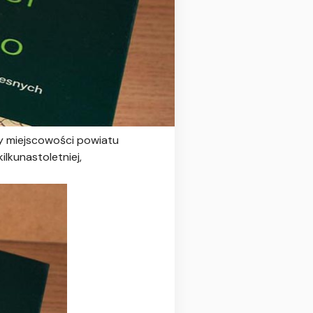
wy miejscowości powiatu
lkunastoletniej,