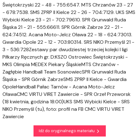
Świętokrzyski 22 - 48 - 755:6547. MTS Chrzanów 23 - 27
- 678:7538. SMS ZPRP II Kielce 22 - 26 - 704:7129. UKS SMS
Wybicki Kielce 23 - 21 - 702:79610. SPR Grunwald Ruda
Śląska 21 - 21 - 555:66611. SPR Górnik Zabrze 22 - 21 -
624:74512. Acana Moto-Jelcz Oława 22 - 18 - 624:73013.
Gwardia Opole 22 - 12 - 703:80314. SRS NIKO Przemyśl 21 -
3 - 536:728Zestawy par dwudziestej trzeciej kolejki I ligi
Piłkarzy Ręcznych gr. D:KSZO Ostrowiec Świętokrzyski -
MKS Olimpia MEDEX Piekary ŚląskieMTS Chrzanów -
Zagłębie Handball Team SosnowiecSPR Grunwald Ruda
Śląska - SPR Górnik ZabrzeSMS ZPRP II Kielce - Gwardia
OpoleHandball Pałac Tarnów - Acana Moto-Jelcz
OławaCMC VIRTU VIRET Zawiercie - SPR Orzeł Przeworsk
(18 kwietnia, godzina 18:00)UKS SMS Wybicki Kielce - SRS
NIKO Przemyśl (tu), foto: profil na FB CMC VIRTU VIRET
Zawiercie
Idź do oryginalnego materiału