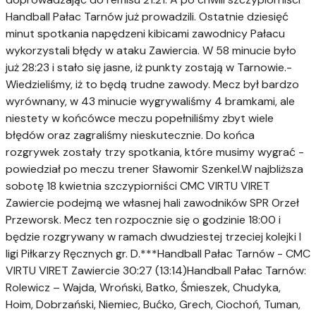
Handball Pałac Tarnów już prowadzili. Ostatnie dziesięć
minut spotkania napędzeni kibicami zawodnicy Pałacu
wykorzystali błędy w ataku Zawiercia. W 58 minucie było
już 28:23 i stało się jasne, iż punkty zostają w Tarnowie.-
Wiedzieliśmy, iż to będą trudne zawody. Mecz był bardzo
wyrównany, w 43 minucie wygrywaliśmy 4 bramkami, ale
niestety w końcówce meczu popełniliśmy zbyt wiele
błędów oraz zagraliśmy nieskutecznie. Do końca
rozgrywek zostały trzy spotkania, które musimy wygrać -
powiedział po meczu trener Sławomir Szenkel.W najbliższa
sobotę 18 kwietnia szczypiorniści CMC VIRTU VIRET
Zawiercie podejmą we własnej hali zawodników SPR Orzeł
Przeworsk. Mecz ten rozpocznie się o godzinie 18:00 i
będzie rozgrywany w ramach dwudziestej trzeciej kolejki I
ligi Piłkarzy Ręcznych gr. D.***Handball Pałac Tarnów - CMC
VIRTU VIRET Zawiercie 30:27 (13:14)Handball Pałac Tarnów:
Rolewicz – Wajda, Wroński, Batko, Śmieszek, Chudyka,
Hoim, Dobrzański, Niemiec, Bućko, Grech, Ciochoń, Tuman,