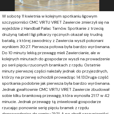
W sobotę 11 kwietnia w kolejnym spotkaniu ligowym
szczypiorniści CMC VIRTU VIRET Zawiercie zmierzyli się na
wyjeździe z Handball Pałac Tarnów. Spotkanie z trzecią
drużyną tabeli I ligi piłkarzy ręcznych okazał się trudną
batalią, z której zawodnicy z Zawiercia wyszli pokonani
wynikiem 30:27. Pierwsza połowa była bardzo wyrównana.
Do 10 minuty lekką przewagę mieli Zawiercianie, ale w
kolejnych minutach do gospodarze wyszli na prowadzenie
po serii pięciu rzuconych bramkach z rzędu. Ostatnie
minuty pierwszej części należały jednak do przyjezdnych,
którzy na przerwę schodzili prowadząc 14:13.Druga część
spotkania podobnie jak pierwsza była bardzo wyrównana.
Jednak gwałtownie CMC VIRTU VIRET Zawiercie zbudował
sobie kilku bramkową przewagę, która wynosiła 21:17 w 42
minucie. Jednak przewagę tą zniwelowali gospodarze
rzucając ponownie serię pięciu bramek z rzędu
doprowadzając do remisu 21:21. A po chwili szczypiorniści