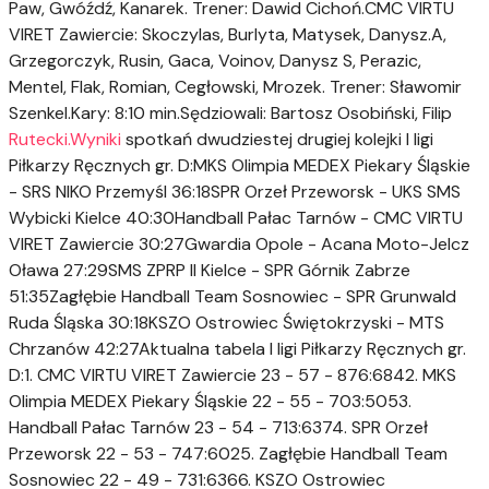
Paw, Gwóźdź, Kanarek. Trener: Dawid Cichoń.CMC VIRTU
VIRET Zawiercie: Skoczylas, Burlyta, Matysek, Danysz.A,
Grzegorczyk, Rusin, Gaca, Voinov, Danysz S, Perazic,
Mentel, Flak, Romian, Cegłowski, Mrozek. Trener: Sławomir
Szenkel.Kary: 8:10 min.Sędziowali: Bartosz Osobiński, Filip
Rutecki.Wyniki
spotkań dwudziestej drugiej kolejki I ligi
Piłkarzy Ręcznych gr. D:MKS Olimpia MEDEX Piekary Śląskie
- SRS NIKO Przemyśl 36:18SPR Orzeł Przeworsk - UKS SMS
Wybicki Kielce 40:30Handball Pałac Tarnów - CMC VIRTU
VIRET Zawiercie 30:27Gwardia Opole - Acana Moto-Jelcz
Oława 27:29SMS ZPRP II Kielce - SPR Górnik Zabrze
51:35Zagłębie Handball Team Sosnowiec - SPR Grunwald
Ruda Śląska 30:18KSZO Ostrowiec Świętokrzyski - MTS
Chrzanów 42:27Aktualna tabela I ligi Piłkarzy Ręcznych gr.
D:1. CMC VIRTU VIRET Zawiercie 23 - 57 - 876:6842. MKS
Olimpia MEDEX Piekary Śląskie 22 - 55 - 703:5053.
Handball Pałac Tarnów 23 - 54 - 713:6374. SPR Orzeł
Przeworsk 22 - 53 - 747:6025. Zagłębie Handball Team
Sosnowiec 22 - 49 - 731:6366. KSZO Ostrowiec