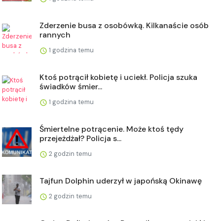
Zderzenie busa z osobówką. Kilkanaście osób
rannych
1 godzina temu
Ktoś potrącił kobietę i uciekł. Policja szuka
świadków śmier...
1 godzina temu
Śmiertelne potrącenie. Może ktoś tędy
przejeżdżał? Policja s...
2 godzin temu
Tajfun Dolphin uderzył w japońską Okinawę
2 godzin temu