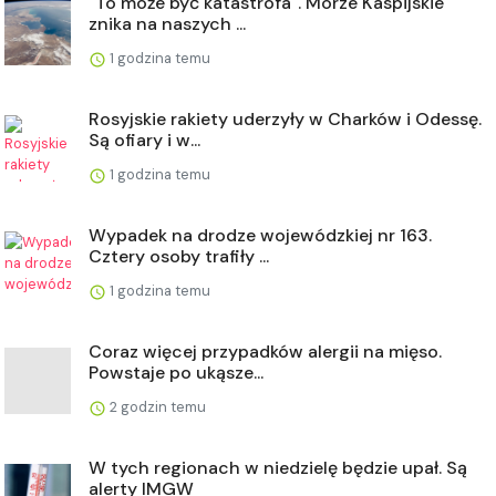
"To może być katastrofa". Morze Kaspijskie
znika na naszych ...
1 godzina temu
Rosyjskie rakiety uderzyły w Charków i Odessę.
Są ofiary i w...
1 godzina temu
Wypadek na drodze wojewódzkiej nr 163.
Cztery osoby trafiły ...
1 godzina temu
Coraz więcej przypadków alergii na mięso.
Powstaje po ukąsze...
2 godzin temu
W tych regionach w niedzielę będzie upał. Są
alerty IMGW