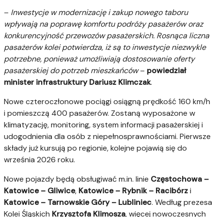
–
Inwestycje w modernizację i zakup nowego taboru
wpływają na poprawę komfortu podróży pasażerów oraz
konkurencyjność przewozów pasażerskich. Rosnąca liczna
pasażerów kolei potwierdza, iż są to inwestycje niezwykle
potrzebne, ponieważ umożliwiają dostosowanie oferty
pasażerskiej do potrzeb mieszkańców
–
powiedział
minister infrastruktury Dariusz Klimczak
.
Nowe czteroczłonowe pociągi osiągną prędkość 160 km/h
i pomieszczą 400 pasażerów. Zostaną wyposażone w
klimatyzację, monitoring, system informacji pasażerskiej i
udogodnienia dla osób z niepełnosprawnościami. Pierwsze
składy już kursują po regionie, kolejne pojawią się do
września 2026 roku.
Nowe pojazdy będą obsługiwać m.in. linie
Częstochowa –
Katowice – Gliwice
,
Katowice – Rybnik – Racibórz
i
Katowice – Tarnowskie Góry – Lubliniec
. Według prezesa
Kolei Śląskich
Krzysztofa Klimosza
, więcej nowoczesnych