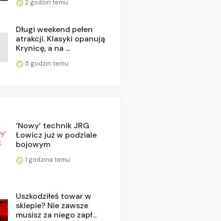
2 godzin temu
Długi weekend pełen
atrakcji. Klasyki opanują
Krynicę, a na ...
5 godzin temu
‘Nowy’ technik JRG
Łowicz już w podziale
bojowym
1 godzina temu
Uszkodziłeś towar w
sklepie? Nie zawsze
musisz za niego zapł...