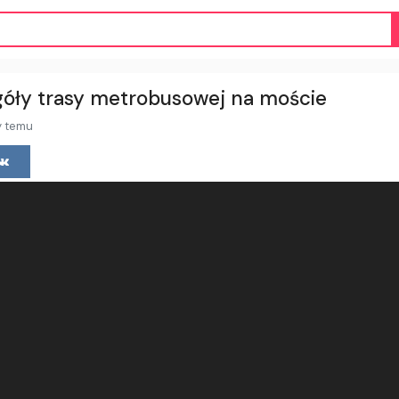
góły trasy metrobusowej na moście
y temu