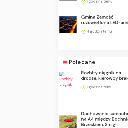
1 godzina temu
Gmina Zamość
rozświetlona LED-am
4 godzin temu
Polecane
Rozbity ciągnik na
drodze, kierowcy bra
1 godzina temu
Dachowanie samoch
na A4 między Bochni
Brzeskiem. Śmigł...