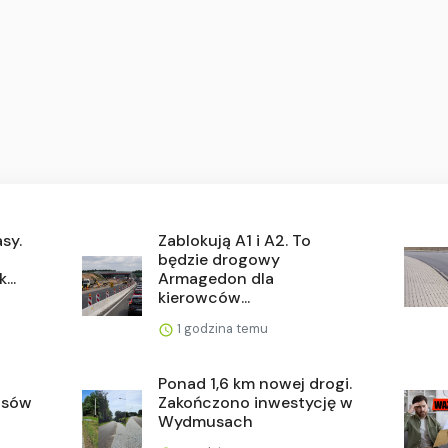
asy.
Zablokują A1 i A2. To
będzie drogowy
...
Armagedon dla
kierowców...
1 godzina temu
Ponad 1,6 km nowej drogi.
asów
Zakończono inwestycję w
Wydmusach