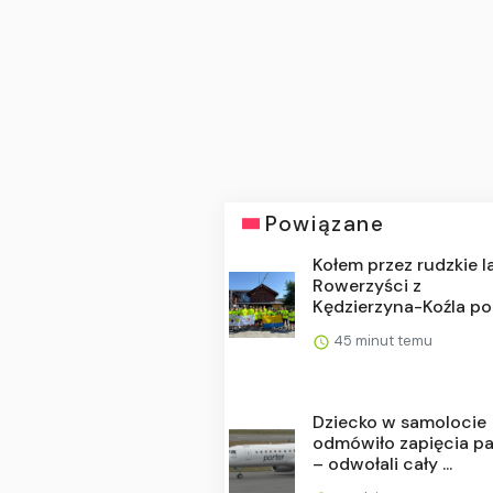
Powiązane
Kołem przez rudzkie l
Rowerzyści z
Kędzierzyna-Koźla pok
45 minut temu
Dziecko w samolocie
odmówiło zapięcia p
– odwołali cały ...