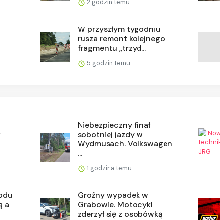
2 godzin temu
W przyszłym tygodniu
i
rusza remont kolejnego
fragmentu „trzyd...
5 godzin temu
Niebezpieczny finał
k
sobotniej jazdy w
Wydmusach. Volkswagen
...
1 godzina temu
odu
Groźny wypadek w
ą a
Grabowie. Motocykl
zderzył się z osobówką