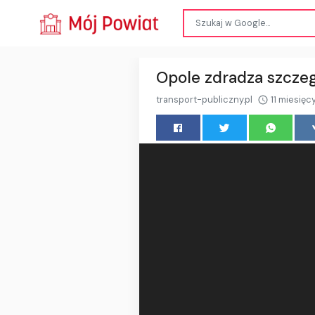
Opole zdradza szcze
transport-publiczny.pl
11 miesięc