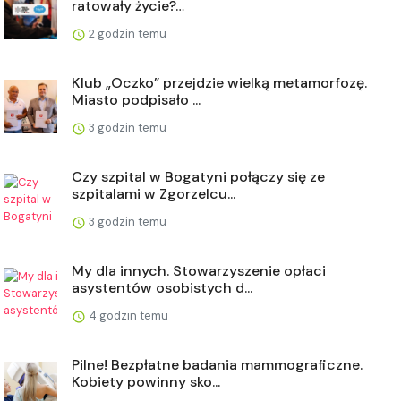
ratowały życie?…
2 godzin temu
Klub „Oczko” przejdzie wielką metamorfozę.
Miasto podpisało ...
3 godzin temu
Czy szpital w Bogatyni połączy się ze
szpitalami w Zgorzelcu...
3 godzin temu
My dla innych. Stowarzyszenie opłaci
asystentów osobistych d...
4 godzin temu
Pilne! Bezpłatne badania mammograficzne.
Kobiety powinny sko...