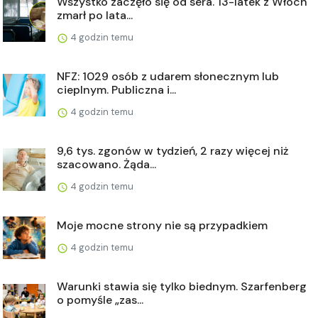
Wszystko zaczęło się od sera. 13-latek z Włoch
zmarł po lata...
4 godzin temu
NFZ: 1029 osób z udarem słonecznym lub
cieplnym. Publiczna i...
4 godzin temu
9,6 tys. zgonów w tydzień, 2 razy więcej niż
szacowano. Żąda...
4 godzin temu
Moje mocne strony nie są przypadkiem
4 godzin temu
Warunki stawia się tylko biednym. Szarfenberg
o pomyśle „zas...