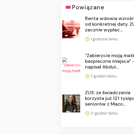
Powiązane
Renta wdowia wzrośn
od konkretnej daty. Z
zacznie wypłac...
1 godzina temu
"Zabierzcie moją mat
bezpieczne miejsce" 
napisał Abdul...
7 godzin temu
ZUS: ze świadczenia
korzysta już 121 tysię
seniorów z Mazo...
17 godzin temu