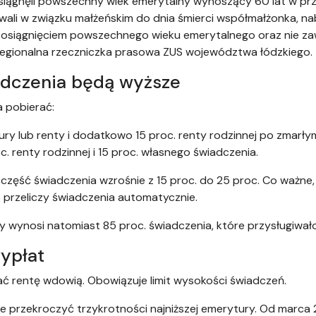
ągnęli powszechny wiek emerytalny wynoszący 60 lat w przy
li w związku małżeńskim do dnia śmierci współmałżonka, nab
zed osiągnięciem powszechnego wieku emerytalnego oraz nie z
 regionalna rzeczniczka prasowa ZUS województwa łódzkiego.
adczenia będą wyższe
 pobierać:
ury lub renty i dodatkowo 15 proc. renty rodzinnej po zmarły
. renty rodzinnej i 15 proc. własnego świadczenia.
część świadczenia wzrośnie z 15 proc. do 25 proc. Co ważne, 
przeliczy świadczenia automatycznie.
by wynosi natomiast 85 proc. świadczenia, które przysługiwa
wypłat
ć rentę wdowią. Obowiązuje limit wysokości świadczeń.
 przekroczyć trzykrotności najniższej emerytury. Od marca 2