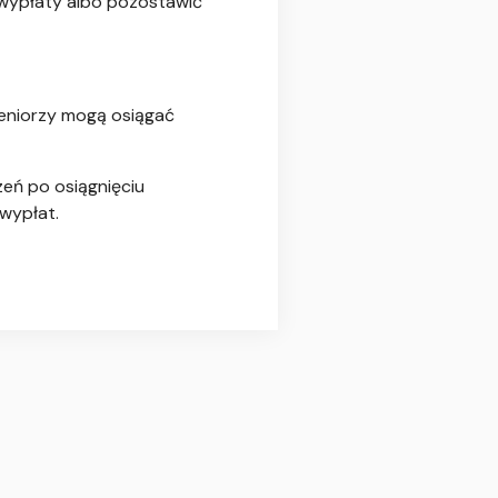
wypłaty albo pozostawić
Seniorzy mogą osiągać
eń po osiągnięciu
wypłat.