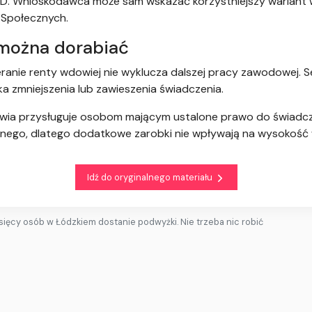
WD. Wnioskodawca może sam wskazać korzystniejszy wariant 
 Społecznych.
można dorabiać
ieranie renty wdowiej nie wyklucza dalszej pracy zawodowej. 
 zmniejszenia lub zawieszenia świadczenia.
dowia przysługuje osobom mającym ustalone prawo do świadcz
ego, dlatego dodatkowe zarobki nie wpływają na wysokość 
Idź do oryginalnego materiału
sięcy osób w Łódzkiem dostanie podwyżki. Nie trzeba nic robić