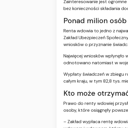
Zainteresowanie jest ogromne
bez konieczności składania 
Ponad milion osób
Renta wdowia to jedno z najw
Zakład Ubezpieczeń Społecznyc
wniosków o przyznanie świadcz
Najwięcej wniosków wpłynęło w
odnotowano natomiast w wojew
Wypłaty świadczeń w zbiegu roz
całym kraju, w tym 82,8 tys. 
Kto może otrzyma
Prawo do renty wdowiej przys
osoby, które osiągnęły powszec
– Zakład wypłaca rentę wdowią