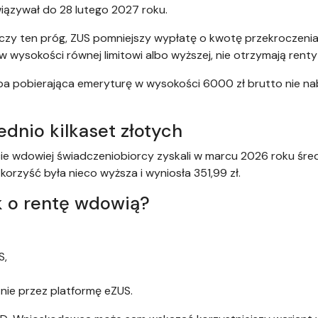
wiązywał do 28 lutego 2027 roku.
czy ten próg, ZUS pomniejszy wypłatę o kwotę przekroczenia.
w wysokości równej limitowi albo wyższej, nie otrzymają renty
ba pobierająca emeryturę w wysokości 6000 zł brutto nie n
ednio kilkaset złotych
ie wdowiej świadczeniobiorcy zyskali w marcu 2026 roku średn
orzyść była nieco wyższa i wyniosła 351,99 zł.
k o rentę wdowią?
S,
znie przez platformę eZUS.