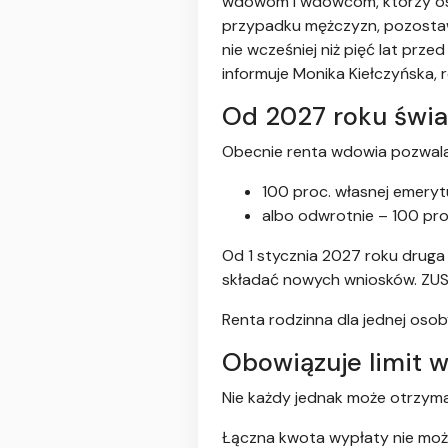
wdowom i wdowcom, którzy osi
przypadku mężczyzn, pozostawa
nie wcześniej niż pięć lat pr
informuje Monika Kiełczyńska,
Od 2027 roku świ
Obecnie renta wdowia pozwala
100 proc. własnej emeryt
albo odwrotnie – 100 proc
Od 1 stycznia 2027 roku druga 
składać nowych wniosków. ZUS 
Renta rodzinna dla jednej oso
Obowiązuje limit 
Nie każdy jednak może otrzyma
Łączna kwota wypłaty nie może