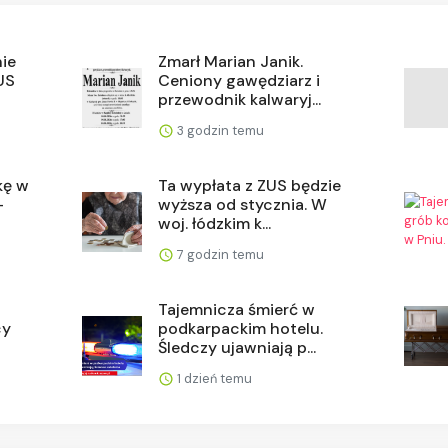
ie
Zmarł Marian Janik.
US
Ceniony gawędziarz i
przewodnik kalwaryj...
3 godzin temu
kę w
Ta wypłata z ZUS będzie
–
wyższa od stycznia. W
woj. łódzkim k...
7 godzin temu
Tajemnicza śmierć w
cy
podkarpackim hotelu.
Śledczy ujawniają p...
1 dzień temu