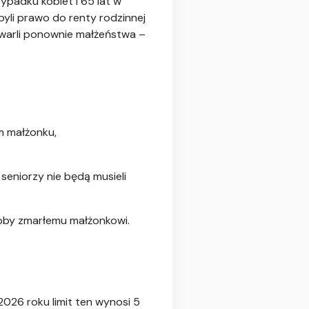
padku kobiet i 65 lat w
yli prawo do renty rodzinnej
awarli ponownie małżeństwa –
m małżonku,
seniorzy nie będą musieli
łoby zmarłemu małżonkowi.
026 roku limit ten wynosi 5