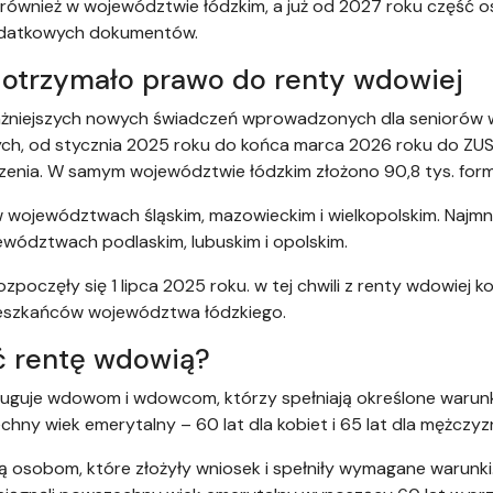
 również w województwie łódzkim, a już od 2027 roku część
dodatkowych dokumentów.
 otrzymało prawo do renty wdowiej
ażniejszych nowych świadczeń wprowadzonych dla seniorów w 
h, od stycznia 2025 roku do końca marca 2026 roku do ZUS w
enia. W samym województwie łódzkim złożono 90,8 tys. form
 województwach śląskim, mazowieckim i wielkopolskim. Najmn
ództwach podlaskim, lubuskim i opolskim.
poczęły się 1 lipca 2025 roku. w tej chwili z renty wdowiej k
mieszkańców województwa łódzkiego.
ć rentę wdowią?
ługuje wdowom i wdowcom, którzy spełniają określone warunk
hny wiek emerytalny – 60 lat dla kobiet i 65 lat dla mężczyz
 osobom, które złożyły wniosek i spełniły wymagane warunki