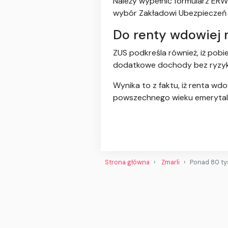
Należy wypełnić formularz ER
wybór Zakładowi Ubezpieczeń
Do renty wdowiej 
ZUS podkreśla również, iż pob
dodatkowe dochody bez ryzyka
Wynika to z faktu, iż renta w
powszechnego wieku emerytaln
Strona główna
Zmarli
Ponad 80 ty