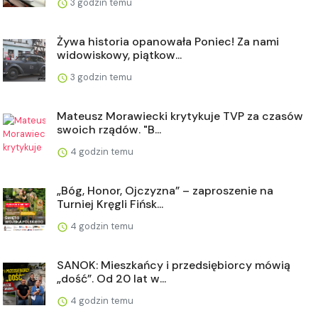
3 godzin temu
Żywa historia opanowała Poniec! Za nami
widowiskowy, piątkow...
3 godzin temu
Mateusz Morawiecki krytykuje TVP za czasów
swoich rządów. "B...
4 godzin temu
„Bóg, Honor, Ojczyzna” – zaproszenie na
Turniej Kręgli Fińsk...
4 godzin temu
SANOK: Mieszkańcy i przedsiębiorcy mówią
„dość”. Od 20 lat w...
4 godzin temu