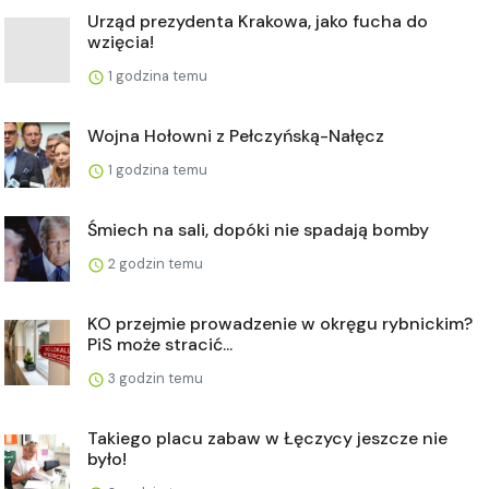
Urząd prezydenta Krakowa, jako fucha do
wzięcia!
1 godzina temu
Wojna Hołowni z Pełczyńską-Nałęcz
1 godzina temu
Śmiech na sali, dopóki nie spadają bomby
2 godzin temu
KO przejmie prowadzenie w okręgu rybnickim?
PiS może stracić...
3 godzin temu
Takiego placu zabaw w Łęczycy jeszcze nie
było!