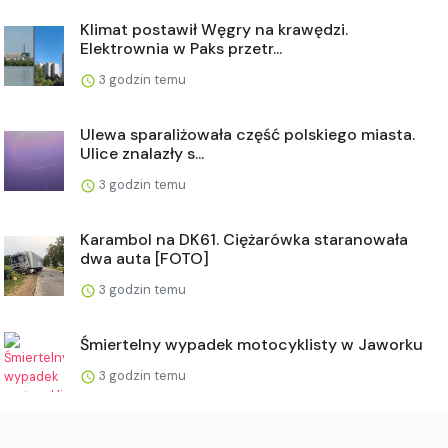
Klimat postawił Węgry na krawędzi.
Elektrownia w Paks przetr...
3 godzin temu
Ulewa sparaliżowała część polskiego miasta.
Ulice znalazły s...
3 godzin temu
Karambol na DK61. Ciężarówka staranowała
dwa auta [FOTO]
3 godzin temu
Śmiertelny wypadek motocyklisty w Jaworku
3 godzin temu
Jedna osoba poszkodowana w wypadku na S7