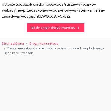
https://tulodz.pl/wiadomosci-lodz/rusza-wyscig-o-
wakacyjne-przedszkola-w-lodzi-nowy-system-zmienia-
zasady-gry/ogpgBn6LWOcd8cv5xEZs
Idź do oryginalnego materiału
Strona główna
Drogi i komunikacja
Rusza remontowa fala na dwóch ważnych trasach woj. łódzkiego.
Będą korki i wahadła