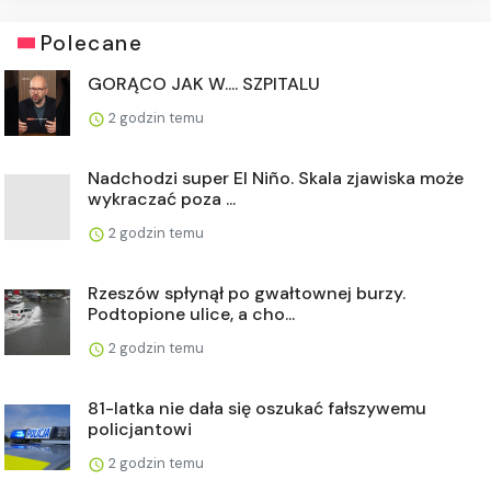
Polecane
GORĄCO JAK W.... SZPITALU
2 godzin temu
Nadchodzi super El Niño. Skala zjawiska może
wykraczać poza ...
2 godzin temu
Rzeszów spłynął po gwałtownej burzy.
Podtopione ulice, a cho...
2 godzin temu
81-latka nie dała się oszukać fałszywemu
policjantowi
2 godzin temu