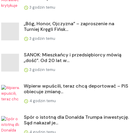
3 godzin temu
„Bóg, Honor, Ojczyzna” – zaproszenie na
Turniej Kręgli Fińsk...
3 godzin temu
SANOK: Mieszkańcy i przedsiębiorcy mówią
„dość”. Od 20 lat w...
3 godzin temu
Wpierw wpuścili, teraz chcą deportować – PiS
obiecuje zmianę...
4 godzin temu
Spór o istotną dla Donalda Trumpa inwestycję.
Sąd nakazał je...
4 godzin temu