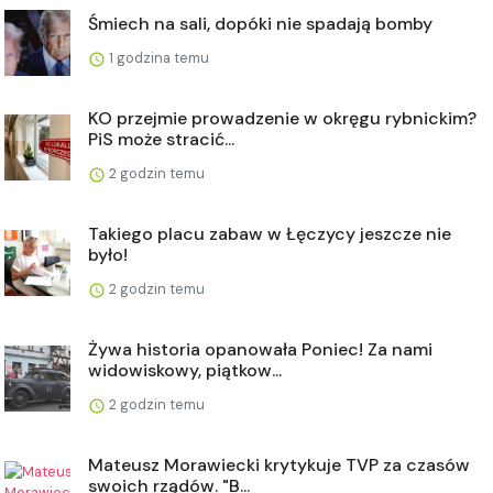
Śmiech na sali, dopóki nie spadają bomby
1 godzina temu
KO przejmie prowadzenie w okręgu rybnickim?
PiS może stracić...
2 godzin temu
Takiego placu zabaw w Łęczycy jeszcze nie
było!
2 godzin temu
Żywa historia opanowała Poniec! Za nami
widowiskowy, piątkow...
2 godzin temu
Mateusz Morawiecki krytykuje TVP za czasów
swoich rządów. "B...