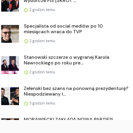
wyborcze PiS [SKRÓT ...
2 godzin temu
Specjalista od social mediów po 10
miesiącach wraca do TVP
2 godzin temu
Stanowski szczerze o wygranej Karola
Nawrockiego po roku pre...
2 godzin temu
Zełenski bez szans na ponowną prezydenturę?
Niespodziewany l...
3 godzin temu
MORAWIECKI ZAKŁADA NOWĄ PARTIĘ?!
Sensacyjne sondaże. Braun r...