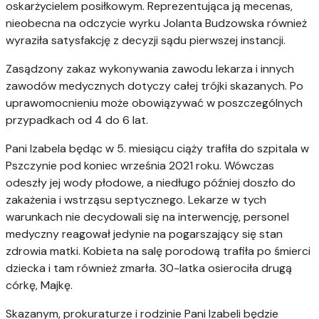
oskarżycielem posiłkowym. Reprezentująca ją mecenas,
nieobecna na odczycie wyrku Jolanta Budzowska również
wyraziła satysfakcję z decyzji sądu pierwszej instancji.
Zasądzony zakaz wykonywania zawodu lekarza i innych
zawodów medycznych dotyczy całej trójki skazanych. Po
uprawomocnieniu może obowiązywać w poszczególnych
przypadkach od 4 do 6 lat.
Pani Izabela będąc w 5. miesiącu ciąży trafiła do szpitala w
Pszczynie pod koniec września 2021 roku. Wówczas
odeszły jej wody płodowe, a niedługo później doszło do
zakażenia i wstrząsu septycznego. Lekarze w tych
warunkach nie decydowali się na interwencję, personel
medyczny reagował jedynie na pogarszający się stan
zdrowia matki. Kobieta na salę porodową trafiła po śmierci
dziecka i tam również zmarła. 30-latka osierociła drugą
córkę, Majkę.
Skazanym, prokuraturze i rodzinie Pani Izabeli będzie