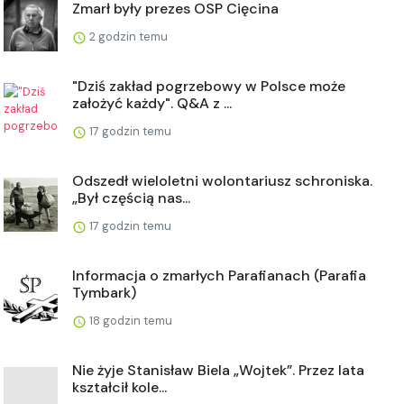
Zmarł były prezes OSP Cięcina
2 godzin temu
"Dziś zakład pogrzebowy w Polsce może
założyć każdy". Q&A z ...
17 godzin temu
Odszedł wieloletni wolontariusz schroniska.
„Był częścią nas...
17 godzin temu
Informacja o zmarłych Parafianach (Parafia
Tymbark)
18 godzin temu
Nie żyje Stanisław Biela „Wojtek”. Przez lata
kształcił kole...