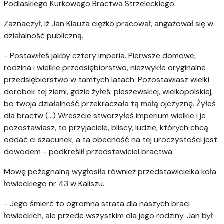
Podlaskiego Kurkowego Bractwa Strzeleckiego.
Zaznaczył, iż Jan Klauza ciężko pracował, angażował się w
działalność publiczną.
- Postawiłeś jakby cztery imperia. Pierwsze domowe,
rodzina i wielkie przedsiębiorstwo, niezwykłe oryginalne
przedsiębiorstwo w tamtych latach. Pozostawiasz wielki
dorobek tej ziemi, gdzie żyłeś: pleszewskiej, wielkopolskiej,
bo twoja działalność przekraczała tą małą ojczyznę. Żyłeś
dla bractw (...) Wreszcie stworzyłeś imperium wielkie i je
pozostawiasz, to przyjaciele, bliscy, ludzie, których chcą
oddać ci szacunek, a ta obecność na tej uroczystości jest
dowodem - podkreślił przedstawiciel bractwa.
Mowę pożegnalną wygłosiła również przedstawicielka koła
łowieckiego nr 43 w Kaliszu.
- Jego śmierć to ogromna strata dla naszych braci
łowieckich, ale przede wszystkim dla jego rodziny. Jan był