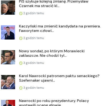
PiS szykuje kolejną zmianę. Przemysław
Czarnek ma stracić kl...
2 godzin temu
Kaczyński ma zmienić kandydata na premiera.
Faworytem człowi...
2 godzin temu
Nowy sondaż, po którym Morawiecki
zaklaszcze. Nie chodzi tyl...
3 godzin temu
Karol Nawrocki patronem paktu senackiego?
Szefernaker ujawni...
3 godzin temu
Nawrocki po roku prezydentury. Polacy
wystawili ocenę głowie...