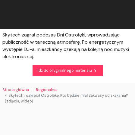
Skytech zagrał podczas Dni Ostrołęki, wprowadzając
publiczność w taneczną atmosferę. Po energetycznym
występie DJ-a, mieszkańcy czekają na kolejną noc muzyki
elektronicznej.
Idź do oryginalnego materiału
Strona główna
Regionalne
Skytech rozkręcił Ostrołękę. Kto będzie miał zakwasy od skakania?
(zdjęcia, wideo)