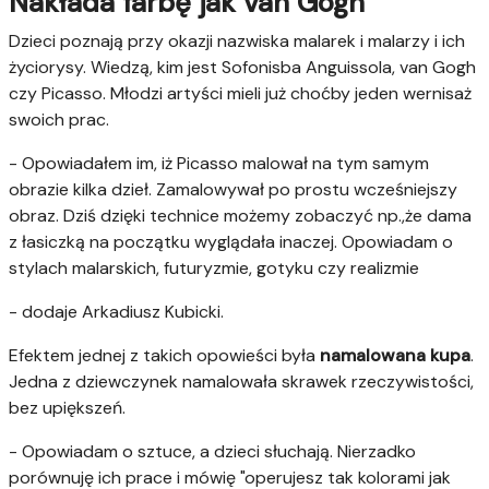
Nakłada farbę jak van Gogh
Dzieci poznają przy okazji nazwiska malarek i malarzy i ich
życiorysy. Wiedzą, kim jest Sofonisba Anguissola, van Gogh
czy Picasso. Młodzi artyści mieli już choćby jeden wernisaż
swoich prac.
- Opowiadałem im, iż Picasso malował na tym samym
obrazie kilka dzieł. Zamalowywał po prostu wcześniejszy
obraz. Dziś dzięki technice możemy zobaczyć np.,że dama
z łasiczką na początku wyglądała inaczej. Opowiadam o
stylach malarskich, futuryzmie, gotyku czy realizmie
- dodaje Arkadiusz Kubicki.
Efektem jednej z takich opowieści była
namalowana kupa
.
Jedna z dziewczynek namalowała skrawek rzeczywistości,
bez upiększeń.
- Opowiadam o sztuce, a dzieci słuchają. Nierzadko
porównuję ich prace i mówię "operujesz tak kolorami jak