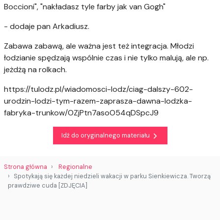
Boccioni", "nakładasz tyle farby jak van Gogh"
- dodaje pan Arkadiusz.
Zabawa zabawą, ale ważna jest też integracja. Młodzi
łodzianie spędzają wspólnie czas i nie tylko malują, ale np.
jeżdżą na rolkach.
https://tulodz.pl/wiadomosci-lodz/ciag-dalszy-602-
urodzin-lodzi-tym-razem-zaprasza-dawna-lodzka-
fabryka-trunkow/OZjPtn7asoO54qDSpcJ9
Idź do oryginalnego materiału
Strona główna
Regionalne
Spotykają się każdej niedzieli wakacji w parku Sienkiewicza. Tworzą
prawdziwe cuda [ZDJĘCIA]