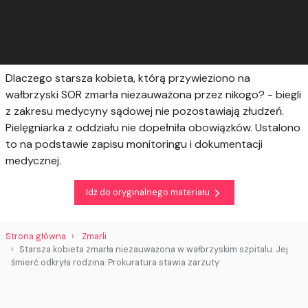
Dlaczego starsza kobieta, którą przywieziono na
wałbrzyski SOR zmarła niezauważona przez nikogo? - biegli
z zakresu medycyny sądowej nie pozostawiają złudzeń.
Pielęgniarka z oddziału nie dopełniła obowiązków. Ustalono
to na podstawie zapisu monitoringu i dokumentacji
medycznej.
Idź do oryginalnego materiału
Strona główna
Zmarli
Starsza kobieta zmarła niezauważona w wałbrzyskim szpitalu. Jej
śmierć odkryła rodzina. Prokuratura stawia zarzuty