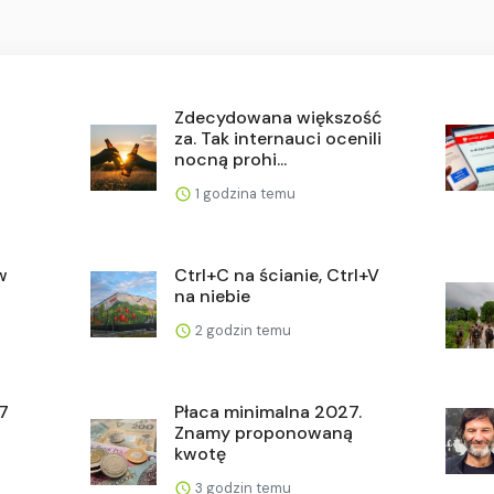
Zdecydowana większość
za. Tak internauci ocenili
nocną prohi...
1 godzina temu
w
Ctrl+C na ścianie, Ctrl+V
na niebie
2 godzin temu
 7
Płaca minimalna 2027.
Znamy proponowaną
kwotę
3 godzin temu