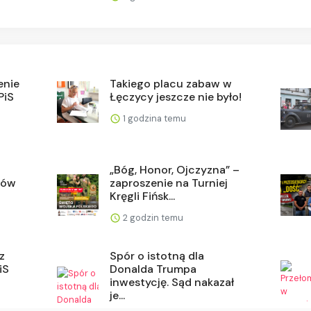
enie
Takiego placu zabaw w
PiS
Łęczycy jeszcze nie było!
1 godzina temu
„Bóg, Honor, Ojczyzna” –
sów
zaproszenie na Turniej
Kręgli Fińsk...
2 godzin temu
z
Spór o istotną dla
iS
Donalda Trumpa
inwestycję. Sąd nakazał
je...