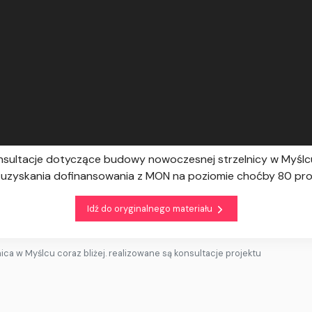
sultacje dotyczące budowy nowoczesnej strzelnicy w Myślcu
ć uzyskania dofinansowania z MON na poziomie choćby 80 pro
Idź do oryginalnego materiału
nica w Myślcu coraz bliżej. realizowane są konsultacje projektu