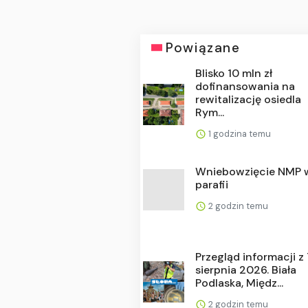
Powiązane
Blisko 10 mln zł
dofinansowania na
rewitalizację osiedla
Rym...
1 godzina temu
Wniebowzięcie NMP 
parafii
2 godzin temu
Przegląd informacji z
sierpnia 2026. Biała
Podlaska, Międz...
2 godzin temu