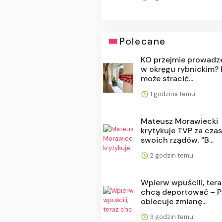
Polecane
KO przejmie prowadz
w okręgu rybnickim? 
może stracić...
1 godzina temu
Mateusz Morawiecki
krytykuje TVP za cza
swoich rządów. "B...
2 godzin temu
Wpierw wpuścili, tera
chcą deportować – P
obiecuje zmianę...
3 godzin temu