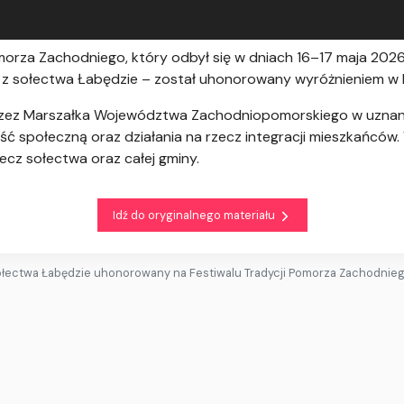
orza Zachodniego, który odbył się w dniach 16–17 maja 2026 
k z sołectwa Łabędzie – został uhonorowany wyróżnieniem w 
rzez Marszałka Województwa Zachodniopomorskiego w uznan
ść społeczną oraz działania na rzecz integracji mieszkańców.
ecz sołectwa oraz całej gminy.
Idź do oryginalnego materiału
łectwa Łabędzie uhonorowany na Festiwalu Tradycji Pomorza Zachodnie