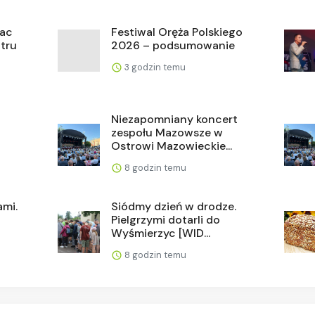
rac
Festiwal Oręża Polskiego
tru
2026 – podsumowanie
3 godzin temu
Niezapomniany koncert
zespołu Mazowsze w
Ostrowi Mazowieckie...
8 godzin temu
ami.
Siódmy dzień w drodze.
Pielgrzymi dotarli do
Wyśmierzyc [WID...
8 godzin temu