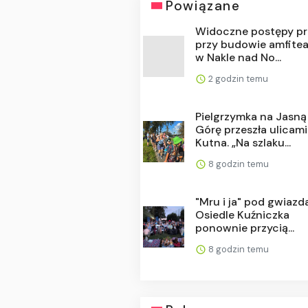
Powiązane
Widoczne postępy p
przy budowie amfitea
w Nakle nad No...
2 godzin temu
Pielgrzymka na Jasną
Górę przeszła ulicami
Kutna. „Na szlaku...
8 godzin temu
"Mru i ja" pod gwiazd
Osiedle Kuźniczka
ponownie przycią...
8 godzin temu