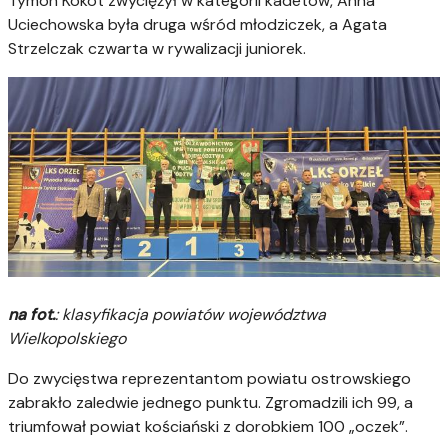
Tymon Kokot zwyciężył w kategorii kadetów, Anna
Uciechowska była druga wśród młodziczek, a Agata
Strzelczak czwarta w rywalizacji juniorek.
na fot.
: klasyfikacja powiatów województwa
Wielkopolskiego
Do zwycięstwa reprezentantom powiatu ostrowskiego
zabrakło zaledwie jednego punktu. Zgromadzili ich 99, a
triumfował powiat kościański z dorobkiem 100 „oczek”.