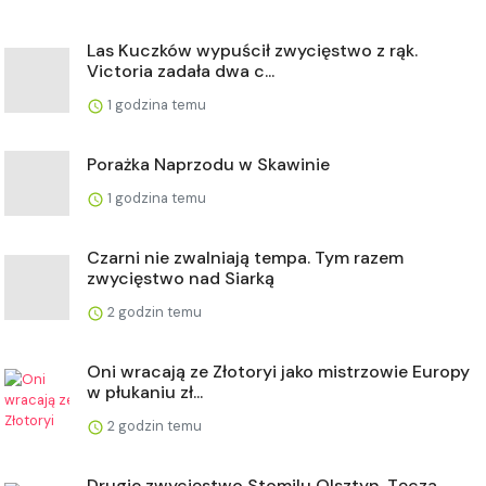
Las Kuczków wypuścił zwycięstwo z rąk.
Victoria zadała dwa c...
1 godzina temu
Porażka Naprzodu w Skawinie
1 godzina temu
Czarni nie zwalniają tempa. Tym razem
zwycięstwo nad Siarką
2 godzin temu
Oni wracają ze Złotoryi jako mistrzowie Europy
w płukaniu zł...
2 godzin temu
Drugie zwycięstwo Stomilu Olsztyn. Tęcza