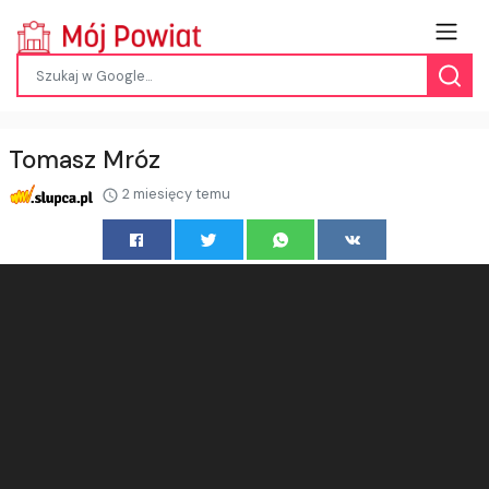
Tomasz Mróz
2 miesięcy temu