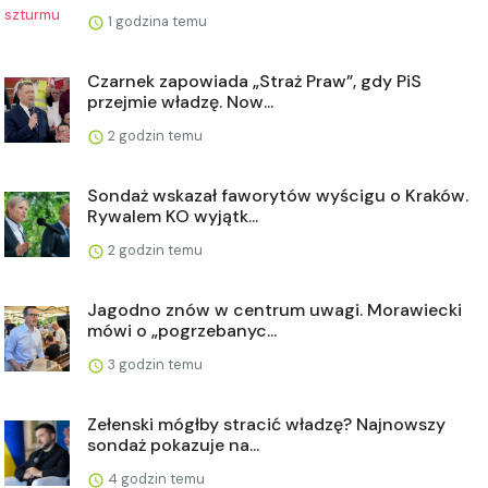
1 godzina temu
Czarnek zapowiada „Straż Praw”, gdy PiS
przejmie władzę. Now...
2 godzin temu
Sondaż wskazał faworytów wyścigu o Kraków.
Rywalem KO wyjątk...
2 godzin temu
Jagodno znów w centrum uwagi. Morawiecki
mówi o „pogrzebanyc...
3 godzin temu
Zełenski mógłby stracić władzę? Najnowszy
sondaż pokazuje na...
4 godzin temu