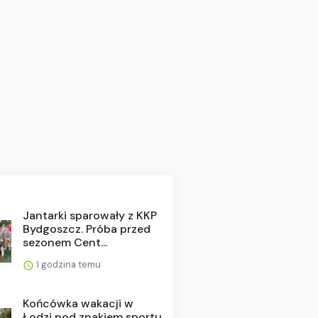
Jantarki sparowały z KKP
Bydgoszcz. Próba przed
sezonem Cent...
1 godzina temu
Końcówka wakacji w
Łodzi pod znakiem sportu.