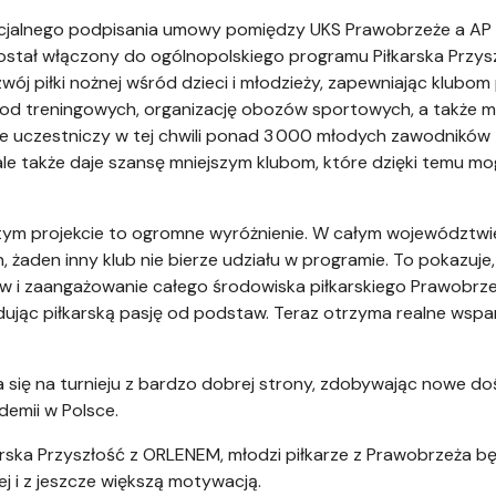
ficjalnego podpisania umowy pomiędzy UKS Prawobrzeże a A
został włączony do ogólnopolskiego programu Piłkarska Przy
wój piłki nożnej wśród dzieci i młodzieży, zapewniając klubom 
 treningowych, organizację obozów sportowych, a także moż
 uczestniczy w tej chwili ponad 3
000 młodych zawodników z c
le także daje szansę mniejszym klubom, które dzięki temu mogą
 tym projekcie to ogromne wyróżnienie. W całym województw
 żaden inny klub nie bierze udziału w programie. To pokazuje
i zaangażowanie całego środowiska piłkarskiego Prawobrzeża
budując piłkarską pasję od podstaw. Teraz otrzyma realne wsp
się na turnieju z bardzo dobrej strony, zdobywając nowe doś
demii w Polsce.
arska Przyszłość z ORLENEM, młodzi piłkarze z Prawobrzeża bę
ej i z jeszcze większą motywacją.