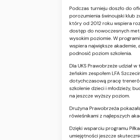
Podczas turnieju doszło do o
porozumienia świnoujski klub 
który od 2012 roku wspiera roz
dostęp do nowoczesnych metod
wysokim poziomie. W programie
wspiera największe akademie, a
podnosić poziom szkolenia.
Dla UKS Prawobrzeże udział w
żeńskim zespołem LFA Szczecin,
dotychczasową pracę trenerów 
szkolenie dzieci i młodzieży, 
na jeszcze wyższy poziom.
Drużyna Prawobrzeża pokazała 
rówieśnikami z najlepszych aka
Dzięki wsparciu programu Piłk
umiejętności jeszcze skuteczni