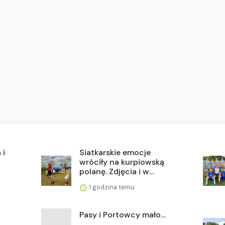
 i
Siatkarskie emocje
wróciły na kurpiowską
polanę. Zdjęcia i w...
1 godzina temu
Pasy i Portowcy mało…