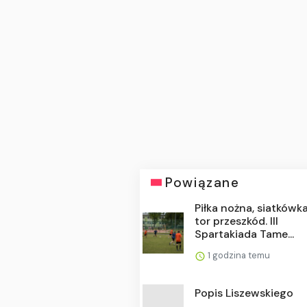
Powiązane
Piłka nożna, siatkówka
tor przeszkód. III
Spartakiada Tame...
1 godzina temu
Popis Liszewskiego