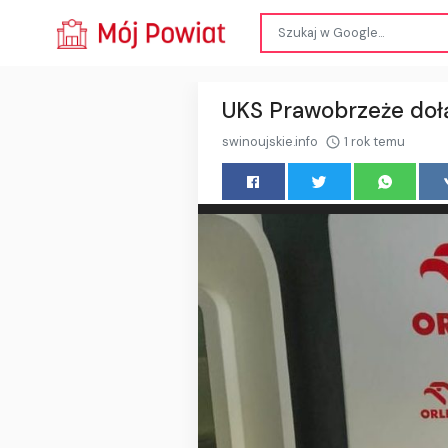
UKS Prawobrzeże doł
swinoujskie.info
1 rok temu