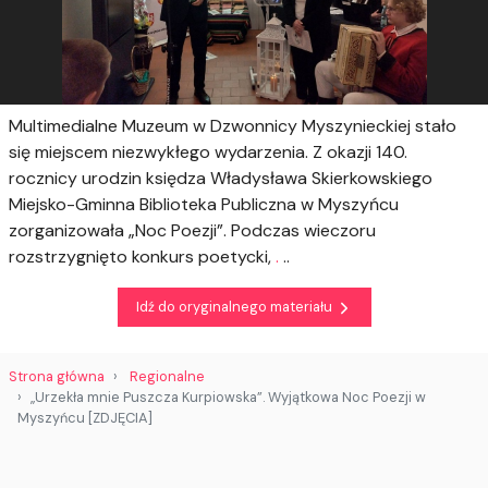
Multimedialne Muzeum w Dzwonnicy Myszynieckiej stało
się miejscem niezwykłego wydarzenia. Z okazji 140.
rocznicy urodzin księdza Władysława Skierkowskiego
Miejsko-Gminna Biblioteka Publiczna w Myszyńcu
zorganizowała „Noc Poezji”. Podczas wieczoru
rozstrzygnięto konkurs poetycki,
.
..
Idź do oryginalnego materiału
Strona główna
Regionalne
„Urzekła mnie Puszcza Kurpiowska”. Wyjątkowa Noc Poezji w
Myszyńcu [ZDJĘCIA]