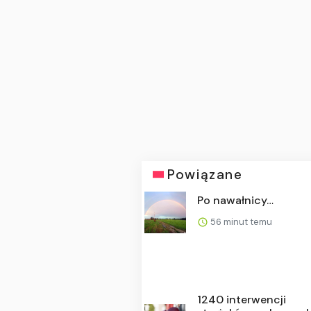
Powiązane
Po nawałnicy…
56 minut temu
1240 interwencji