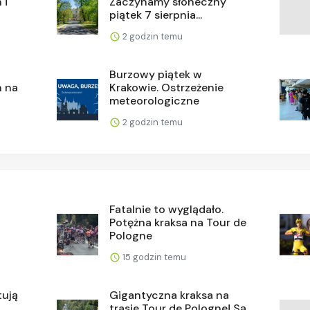
 i
Zaczynamy słoneczny
piątek 7 sierpnia...
2 godzin temu
Burzowy piątek w
h na
Krakowie. Ostrzeżenie
meteorologiczne
2 godzin temu
Fatalnie to wyglądało.
Potężna kraksa na Tour de
Pologne
15 godzin temu
tują
Gigantyczna kraksa na
trasie Tour de Pologne! Są