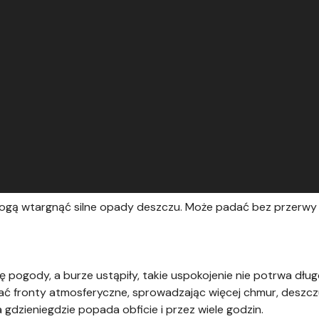
i mogą wtargnąć silne opady deszczu. Może padać bez przerwy
pogody, a burze ustąpiły, takie uspokojenie nie potrwa długo
ać fronty atmosferyczne, sprowadzając więcej chmur, deszczu 
gdzieniegdzie popada obficie i przez wiele godzin.