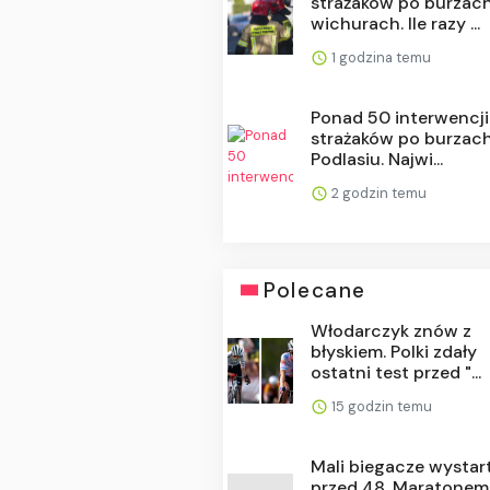
strażaków po burzach
wichurach. Ile razy ...
1 godzina temu
Ponad 50 interwencji
strażaków po burzac
Podlasiu. Najwi...
2 godzin temu
Polecane
Włodarczyk znów z
błyskiem. Polki zdały
ostatni test przed "...
15 godzin temu
Mali biegacze wystar
przed 48. Maratonem