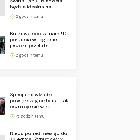
Świnoujściu. Niedziela
będzie idealna na...
2 godzin temu
Burzowa noc za nami! Do
południa w regionie
jeszcze przelotn...
2 godzin temu
Specjalne wkładki
powiększające biust. Tak
oszukuje się w ko...
15 godzin temu
Nieco ponad miesiąc do
13. edycji „Żyrardów W