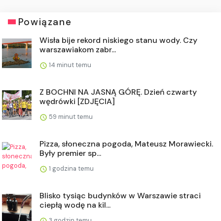
Powiązane
Wisła bije rekord niskiego stanu wody. Czy
warszawiakom zabr...
14 minut temu
Z BOCHNI NA JASNĄ GÓRĘ. Dzień czwarty
wędrówki [ZDJĘCIA]
59 minut temu
Pizza, słoneczna pogoda, Mateusz Morawiecki.
Były premier sp...
1 godzina temu
Blisko tysiąc budynków w Warszawie straci
ciepłą wodę na kil...
3 godzin temu