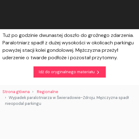
Tuż po godzinie dwunastej doszło do groźnego zdarzenia.
Paralotniarz spadł z dużej wysokości w okolicach parkingu
powyżej stacji kolei gondolowej. Mężczyzna przeżył
uderzenie o twarde podłoże i pozostał przytomny.
Idź do oryginalnego materiału
Strona główna
Regionalne
Wypadek paralotniarza w Świeradowie-Zdroju. Mężczyzna spadł
nieopodal parkingu