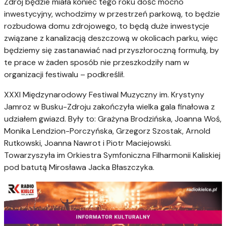
Zdrój będzie miała koniec tego roku dość mocno
inwestycyjny, wchodzimy w przestrzeń parkową, to będzie
rozbudowa domu zdrojowego, to będą duże inwestycje
związane z kanalizacją deszczową w okolicach parku, więc
będziemy się zastanawiać nad przyszłoroczną formułą, by
te prace w żaden sposób nie przeszkodziły nam w
organizacji festiwalu – podkreślił.
XXXI Międzynarodowy Festiwal Muzyczny im. Krystyny
Jamroz w Busku-Zdroju zakończyła wielka gala finałowa z
udziałem gwiazd. Były to: Grażyna Brodzińska, Joanna Woś,
Monika Lendzion-Porczyńska, Grzegorz Szostak, Arnold
Rutkowski, Joanna Nawrot i Piotr Maciejowski.
Towarzyszyła im Orkiestra Symfoniczna Filharmonii Kaliskiej
pod batutą Mirosława Jacka Błaszczyka.