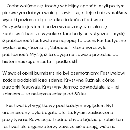
– Zachowaliśmy się trochę w biblijny sposób, czyli po tym
pierwszym dobrym winie pojawiło się kolejne i utrzymaliśmy
wysoki poziom od początku do końca festiwalu.
Oczywiście jestem bardzo wzruszony, iż udało się
zachować bardzo wysokie standardy artystyczne i myślę,
iż publiczność festiwalowa najlepiej to oceni. Fantastyczne
wydarzenia, łącznie z „Nabucco”, które wzruszyło
publiczność. Myślę, iż ta edycja na zawsze przejdzie do
historii naszego miasta – podkreślił.
W swojej opinii burmistrz nie był osamotniony. Festiwalowi
goście podzielali jego zdanie. Krystyna Kuźniak, córka
patronki festiwalu, Krystyny Jamroz powiedziała, iż – jej
zdaniem – to najlepsza edycja od 30 lat.
– Festiwal był wyjątkowy pod każdym względem. Był
urozmaicony, była bogata oferta. Byłam zaskoczona
pozytywnie. Rewelacja. Trudno chyba będzie przebić ten
festiwal, ale organizatorzy zawsze się starają, więc na