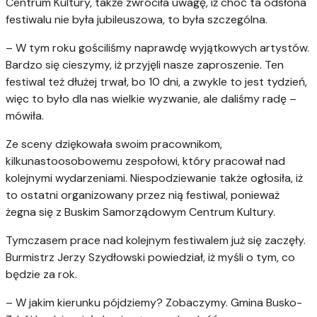
Centrum Kultury, także zwróciła uwagę, iż choć ta odsłona
festiwalu nie była jubileuszowa, to była szczególna.
– W tym roku gościliśmy naprawdę wyjątkowych artystów.
Bardzo się cieszymy, iż przyjęli nasze zaproszenie. Ten
festiwal też dłużej trwał, bo 10 dni, a zwykle to jest tydzień,
więc to było dla nas wielkie wyzwanie, ale daliśmy radę –
mówiła.
Ze sceny dziękowała swoim pracownikom,
kilkunastoosobowemu zespołowi, który pracował nad
kolejnymi wydarzeniami. Niespodziewanie także ogłosiła, iż
to ostatni organizowany przez nią festiwal, ponieważ
żegna się z Buskim Samorządowym Centrum Kultury.
Tymczasem prace nad kolejnym festiwalem już się zaczęły.
Burmistrz Jerzy Szydłowski powiedział, iż myśli o tym, co
będzie za rok.
– W jakim kierunku pójdziemy? Zobaczymy. Gmina Busko-