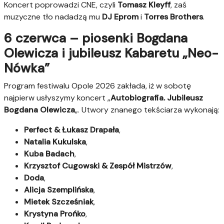
Koncert poprowadzi CNE, czyli
Tomasz Kleyff
, zaś
muzyczne tło nadadzą mu
DJ Eprom
i
Torres Brothers
.
6 czerwca – piosenki Bogdana
Olewicza i jubileusz Kabaretu „Neo-
Nówka”
Program festiwalu Opole 2026 zakłada, iż w sobotę
najpierw usłyszymy koncert „
Autobiografia. Jubileusz
Bogdana Olewicza
„. Utwory znanego tekściarza wykonają:
Perfect & Łukasz Drapała
,
Natalia Kukulska
,
Kuba Badach
,
Krzysztof Cugowski & Zespół Mistrzów
,
Doda
,
Alicja Szemplińska
,
Mietek Szcześniak
,
Krystyna Prońko
,