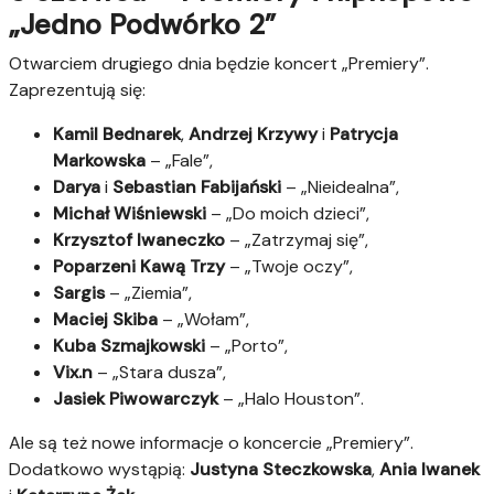
„Jedno Podwórko 2”
Otwarciem drugiego dnia będzie koncert „Premiery”.
Zaprezentują się:
Kamil Bednarek
,
Andrzej Krzywy
i
Patrycja
Markowska
– „Fale”,
Darya
i
Sebastian Fabijański
– „Nieidealna”,
Michał Wiśniewski
– „Do moich dzieci”,
Krzysztof Iwaneczko
– „Zatrzymaj się”,
Poparzeni Kawą Trzy
– „Twoje oczy”,
Sargis
– „Ziemia”,
Maciej Skiba
– „Wołam”,
Kuba Szmajkowski
– „Porto”,
Vix.n
– „Stara dusza”,
Jasiek Piwowarczyk
– „Halo Houston”.
Ale są też nowe informacje o koncercie „Premiery”.
Dodatkowo wystąpią:
Justyna Steczkowska
,
Ania Iwanek