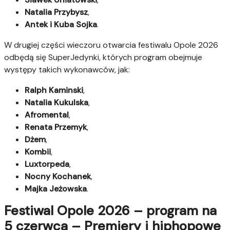
Natalia Przybysz
,
Antek i Kuba Sojka
.
W drugiej części wieczoru otwarcia festiwalu Opole 2026
odbędą się SuperJedynki, których program obejmuje
występy takich wykonawców, jak:
Ralph Kaminski
,
Natalia Kukulska
,
Afromental
,
Renata Przemyk
,
Dżem
,
Kombii
,
Luxtorpeda
,
Nocny Kochanek
,
Majka Jeżowska
.
Festiwal Opole 2026 – program na
5 czerwca – Premiery i hiphopowe