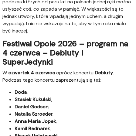
podczas których od paru lat na palcach jednej ręki można
usłyszeć coś, co zapada w pamięć. W większości są to
jednak utwory, które wpadają jednym uchem, a drugim
wypadają. I nic nie wskazuje na to, aby w tym roku miało
być inaczej.
Festiwal Opole 2026 – program na
4 czerwca – Debiuty i
SuperJedynki
W
czwartek 4 czerwca
oprócz koncertu
Debiuty
.
Podczas tego koncertu zaprezentują się też:
Doda
,
Stasiek Kukulski
,
Daniel Godson
,
Natalia Szroeder
,
Anna Maria Jopek
,
Kamil Bednarek
,
Sławek Uniatowski
,