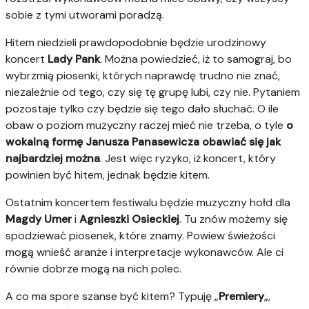
sobie z tymi utworami poradzą.
Hitem niedzieli prawdopodobnie będzie urodzinowy
koncert
Lady Pank
. Można powiedzieć, iż to samograj, bo
wybrzmią piosenki, których naprawdę trudno nie znać,
niezależnie od tego, czy się tę grupę lubi, czy nie. Pytaniem
pozostaje tylko czy będzie się tego dało słuchać. O ile
obaw o poziom muzyczny raczej mieć nie trzeba, o tyle
o
wokalną formę Janusza Panasewicza obawiać się jak
najbardziej można
. Jest więc ryzyko, iż koncert, który
powinien być hitem, jednak będzie kitem.
Ostatnim koncertem festiwalu będzie muzyczny hołd dla
Magdy Umer
i
Agnieszki Osieckiej
. Tu znów możemy się
spodziewać piosenek, które znamy. Powiew świeżości
mogą wnieść aranże i interpretacje wykonawców. Ale ci
równie dobrze mogą na nich polec.
A co ma spore szanse być kitem? Typuję „
Premiery
„,