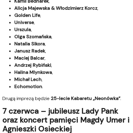
Kamil Bednarek
,
Alicja Majewska & Włodzimierz Korcz
,
Golden Life
,
Universe
,
Urszula
,
Olga Szomańska
,
Natalia Sikora
,
Janusz Radek
,
Maciej Balcar
,
Andrzej Rybiński
,
Halina Mlynkowa
,
Michał Lech
,
Echomotion
.
Drugą imprezą będzie
25-lecie Kabaretu „Neonówka”
.
7 czerwca – jubileusz Lady Pank
oraz koncert pamięci Magdy Umer i
Agnieszki Osieckiej