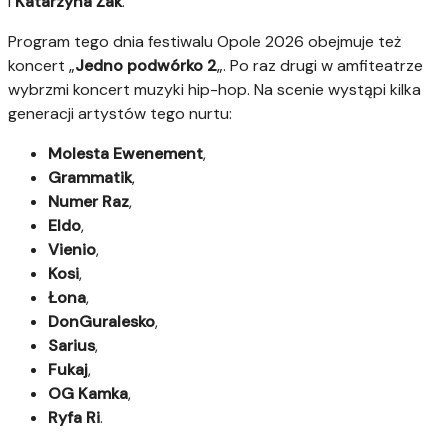
i
Katarzyna Żak
.
Program tego dnia festiwalu Opole 2026 obejmuje też
koncert „
Jedno podwórko 2
„. Po raz drugi w amfiteatrze
wybrzmi koncert muzyki hip-hop. Na scenie wystąpi kilka
generacji artystów tego nurtu:
Molesta Ewenement
,
Grammatik
,
Numer Raz
,
Eldo
,
Vienio
,
Kosi
,
Łona
,
DonGuralesko
,
Sarius
,
Fukaj
,
OG Kamka
,
Ryfa Ri
.