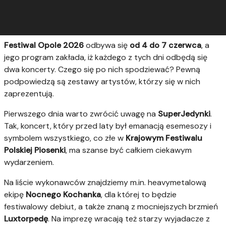
Festiwal Opole 2026
odbywa się
od 4 do 7 czerwca
, a
jego program zakłada, iż każdego z tych dni odbędą się
dwa koncerty. Czego się po nich spodziewać? Pewną
podpowiedzą są zestawy artystów, którzy się w nich
zaprezentują.
Pierwszego dnia warto zwrócić uwagę na
SuperJedynki
.
Tak, koncert, który przed laty był emanacją esemesozy i
symbolem wszystkiego, co złe w
Krajowym Festiwalu
Polskiej Piosenki
, ma szanse być całkiem ciekawym
wydarzeniem.
Na liście wykonawców znajdziemy m.in. heavymetalową
ekipę
Nocnego Kochanka
, dla której to będzie
festiwalowy debiut, a także znaną z mocniejszych brzmień
Luxtorpedę
. Na imprezę wracają też starzy wyjadacze z