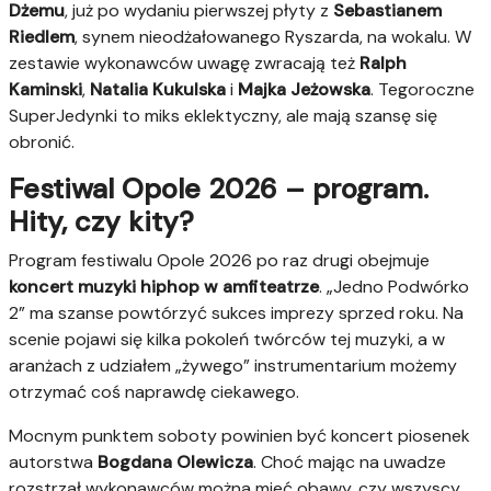
Dżemu
, już po wydaniu pierwszej płyty z
Sebastianem
Riedlem
, synem nieodżałowanego Ryszarda, na wokalu. W
zestawie wykonawców uwagę zwracają też
Ralph
Kaminski
,
Natalia Kukulska
i
Majka Jeżowska
. Tegoroczne
SuperJedynki to miks eklektyczny, ale mają szansę się
obronić.
Festiwal Opole 2026 – program.
Hity, czy kity?
Program festiwalu Opole 2026 po raz drugi obejmuje
koncert muzyki hiphop w amfiteatrze
. „Jedno Podwórko
2” ma szanse powtórzyć sukces imprezy sprzed roku. Na
scenie pojawi się kilka pokoleń twórców tej muzyki, a w
aranżach z udziałem „żywego” instrumentarium możemy
otrzymać coś naprawdę ciekawego.
Mocnym punktem soboty powinien być koncert piosenek
autorstwa
Bogdana Olewicza
. Choć mając na uwadze
rozstrzał wykonawców można mieć obawy, czy wszyscy