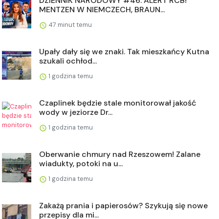
DZIENNIK NARODOWY #46: ALERT RCB!
MENTZEN W NIEMCZECH, BRAUN...
47 minut temu
Upały dały się we znaki. Tak mieszkańcy Kutna
szukali ochłod...
1 godzina temu
Czaplinek będzie stale monitorował jakość
wody w jeziorze Dr...
1 godzina temu
Oberwanie chmury nad Rzeszowem! Zalane
wiadukty, potoki na u...
1 godzina temu
Zakażą prania i papierosów? Szykują się nowe
przepisy dla mi...