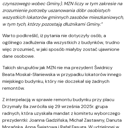
czynszowego wobec Gminy). MZN liczy w tym zakresie na
zrozumienie potrzeby uszanowania dóbr osobistych
wszystkich lokatorów gminnych zasobów mieszkaniowych,
w tym tych, którzy pozostają dłużnikami Gminy.”
Warto podkreślić, iż pytania nie dotyczyły osób, a
ogólnego zadłużenia dla wszystkich z budynków, trudno
więc zrozumieć,
w jaki sposób miałyby zostać ujawnione
dane osobowe.
Takich skrupułów jak MZN nie ma prezydent Świdnicy
Beata Moskal-Słaniewska w przypadku lokatorów innego
miejskiego budynku, który nie doczekał się żadnych
remontów.
Z interpelacją w sprawie remontu budynku przy placu
Drzymały 8a zwróciła się 29 września 2025r. grupa
radnych, która uzyskała mandat z komitetu wyborczego
prezydentki: Joanna Gadzińska, Michał Zastawny, Danuta
Morańska, Anna Światowa i Rafał Fasuga. W udzielonej w