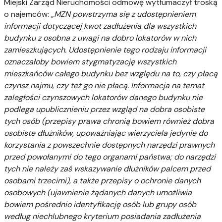
Miejski Zarząd Nieruchomości odmowę wytłumaczył troską
o najemców:
„MZN powstrzyma się z udostępnieniem
informacji dotyczącej kwot zadłużenia dla wszystkich
budynku z osobna z uwagi na dobro lokatorów w nich
zamieszkujących. Udostępnienie tego rodzaju informacji
oznaczałoby bowiem stygmatyzację wszystkich
mieszkańców całego budynku bez względu na to, czy płacą
czynsz najmu, czy też go nie płacą. Informacja na temat
zaległości czynszowych lokatorów danego budynku nie
podlega upublicznieniu przez wzgląd na dobra osobiste
tych osób (przepisy prawa chronią bowiem również dobra
osobiste dłużników, upoważniając wierzyciela jedynie do
korzystania z powszechnie dostępnych narzędzi prawnych
przed powołanymi do tego organami państwa; do narzędzi
tych nie należy zaś wskazywanie dłużników palcem przed
osobami trzecimi), a także przepisy o ochronie danych
osobowych (ujawnienie żądanych danych umożliwia
bowiem pośrednio identyfikację osób lub grupy osób
według niechlubnego kryterium posiadania zadłużenia