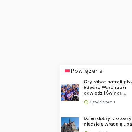
Powiązane
Czy robot potrafi pł
Edward Warchocki
odwiedził Świnouj...
3 godzin temu
Dzień dobry Krotoszy
niedzielę wracają upa