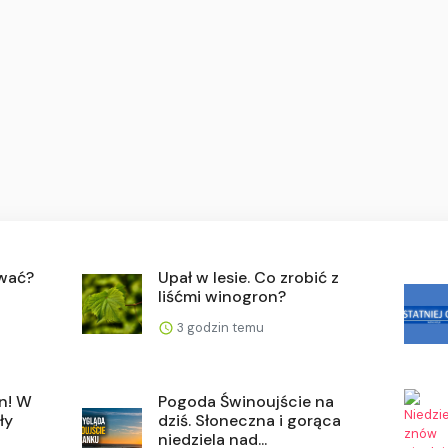
ywać?
Upał w lesie. Co zrobić z
liśćmi winogron?
3 godzin temu
n! W
Pogoda Świnoujście na
ły
dziś. Słoneczna i gorąca
niedziela nad...