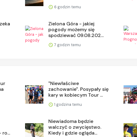
6 godzin temu
czeka
Zielona Góra - jakiej
pogody możemy się
spodziewać 09.08.202...
7 godzin temu
our
"Niewłaściwe
ma
zachowanie". Posypały się
kary w kobiecym Tour ...
1 godzina temu
Niewiadoma będzie
walczyć o zwycięstwo.
 ro...
Kiedy i gdzie ogląda...