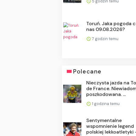
5 godzin temu
Toruń. Jaka pogoda 
nas 09.08.2026?
7 godzin temu
Polecane
Nieczysta jazda na T
de France. Niewiado
poszkodowana. ...
1 godzina temu
Sentymentalne
wspomnienie legend
polskiej lekkoatletyki -