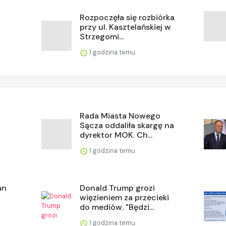
Rozpoczęła się rozbiórka
przy ul. Kasztelańskiej w
Strzegomi...
1 godzina temu
Rada Miasta Nowego
Sącza oddaliła skargę na
w
dyrektor MOK. Ch...
1 godzina temu
an
Donald Trump grozi
więzieniem za przecieki
do mediów. "Będzi...
1 godzina temu