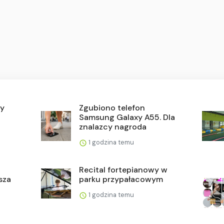
ty
Zgubiono telefon
Samsung Galaxy A55. Dla
znalazcy nagroda
1 godzina temu
Recital fortepianowy w
asza
parku przypałacowym
1 godzina temu