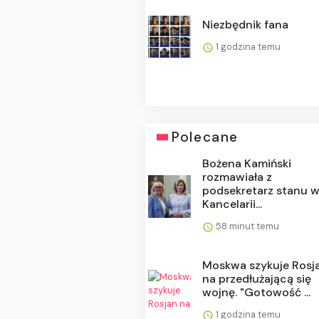
Niezbędnik fana
1 godzina temu
Polecane
Bożena Kamiński
rozmawiała z
podsekretarz stanu 
Kancelarii...
58 minut temu
Moskwa szykuje Rosj
na przedłużającą się
wojnę. "Gotowość ...
1 godzina temu