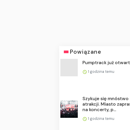
Powiązane
Pumptrack już otwar
1 godzina temu
Szykuje się mnóstwo
atrakcji. Miasto zapr
na koncerty, p...
1 godzina temu