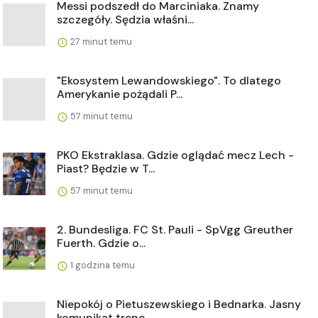
Messi podszedł do Marciniaka. Znamy
szczegóły. Sędzia właśni...
27 minut temu
"Ekosystem Lewandowskiego". To dlatego
Amerykanie pożądali P...
57 minut temu
PKO Ekstraklasa. Gdzie oglądać mecz Lech -
Piast? Będzie w T...
57 minut temu
2. Bundesliga. FC St. Pauli - SpVgg Greuther
Fuerth. Gdzie o...
1 godzina temu
Niepokój o Pietuszewskiego i Bednarka. Jasny
komunikat trene...