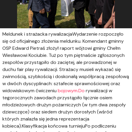
Meldunek i strażacka rywalizacjaWydarzenie rozpoczęło
się od oficjalnego złożenia meldunku. Komendant gminny
OSP Edward Pietraś złożył raport wójtowi gminy Chełm
Wiesławowi Kociubie. Tuż po tym piętnaście zgłoszonych
zespołów przystąpiło do zaciętej, ale prowadzonej w
duchu fair play rywalizacji. Strażacy musieli wykazać się
zwinnością, szybkością i doskonałą współpracą zespołową
w dwóch dyscyplinach: sztafecie sprawnościowej oraz
widowiskowym ćwiczeniu
bojowym.Do
rywalizacji w
tegorocznych zawodach przystąpiło łącznie osiem
młodzieżowych drużyn pożarniczych (w tym dwa zespoły
dziewczęce) oraz siedem drużyn dorosłych (wśród
których znalazła się jedna reprezentacja
kobieca).Klasyfikacja końcowa turniejuPo podliczeniu