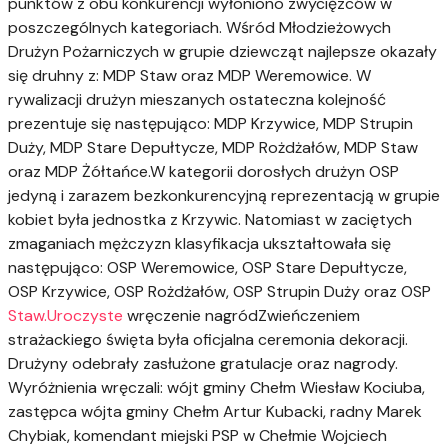
punktów z obu konkurencji wyłoniono zwycięzców w
poszczególnych kategoriach. Wśród Młodzieżowych
Drużyn Pożarniczych w grupie dziewcząt najlepsze okazały
się druhny z: MDP Staw oraz MDP Weremowice. W
rywalizacji drużyn mieszanych ostateczna kolejność
prezentuje się następująco: MDP Krzywice, MDP Strupin
Duży, MDP Stare Depułtycze, MDP Rożdżałów, MDP Staw
oraz MDP Żółtańce.W kategorii dorosłych drużyn OSP
jedyną i zarazem bezkonkurencyjną reprezentacją w grupie
kobiet była jednostka z Krzywic. Natomiast w zaciętych
zmaganiach mężczyzn klasyfikacja ukształtowała się
następująco: OSP Weremowice, OSP Stare Depułtycze,
OSP Krzywice, OSP Rożdżałów, OSP Strupin Duży oraz OSP
Staw.Uroczyste
wręczenie nagródZwieńczeniem
strażackiego święta była oficjalna ceremonia dekoracji.
Drużyny odebrały zasłużone gratulacje oraz nagrody.
Wyróżnienia wręczali: wójt gminy Chełm Wiesław Kociuba,
zastępca wójta gminy Chełm Artur Kubacki, radny Marek
Chybiak, komendant miejski PSP w Chełmie Wojciech