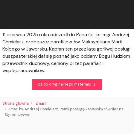
11 czerwca 2025 roku odszedł do Pana śp. ks. mgr Andrzej
Chmielarz, proboszcz parafii pw. św. Maksymiliana Marii
Kolbego w Jaworsku. Kapłan ten przez lata gorliwej posługi
duszpasterskiej dał się poznać jako oddany Bogu i ludziom
przewodnik duchowy, ceniony przez parafian i
współpracowników.
Idź do oryginalnego materiału
Strona główna
Zmarli
Zmarł ks. Andrzej Chmielarz. Pełnił posługę kapłańską również na
Sądecczyźnie