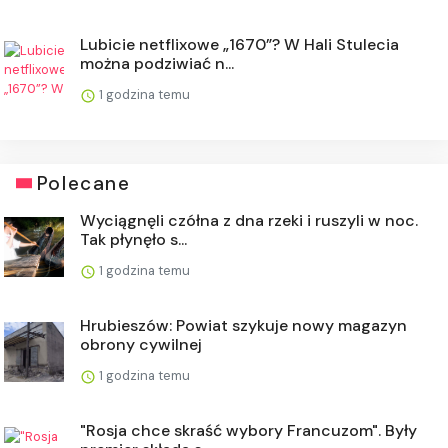
Lubicie netflixowe „1670”? W Hali Stulecia
można podziwiać n...
1 godzina temu
Polecane
Wyciągnęli czółna z dna rzeki i ruszyli w noc.
Tak płynęło s...
1 godzina temu
Hrubieszów: Powiat szykuje nowy magazyn
obrony cywilnej
1 godzina temu
"Rosja chce skraść wybory Francuzom". Były