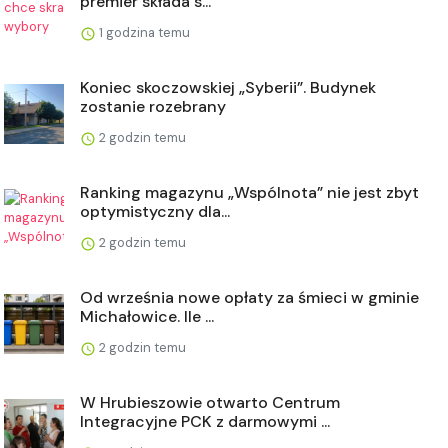
premier składa s...
1 godzina temu
Koniec skoczowskiej „Syberii”. Budynek
zostanie rozebrany
2 godzin temu
Ranking magazynu „Wspólnota” nie jest zbyt
optymistyczny dla...
2 godzin temu
Od września nowe opłaty za śmieci w gminie
Michałowice. Ile ...
2 godzin temu
W Hrubieszowie otwarto Centrum
Integracyjne PCK z darmowymi ...