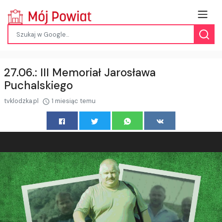
27.06.: III Memoriał Jarosława
Puchalskiego
tvklodzka.pl
1 miesiąc temu